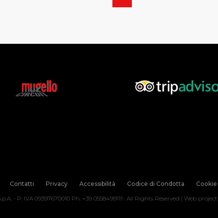
Contatti
Privacy
Accessibilità
Codice di Condotta
Cookie 
.p.A. - P. IVA 09397670010 Ph. +39 0558499111- All Rights Reserved | Web projec