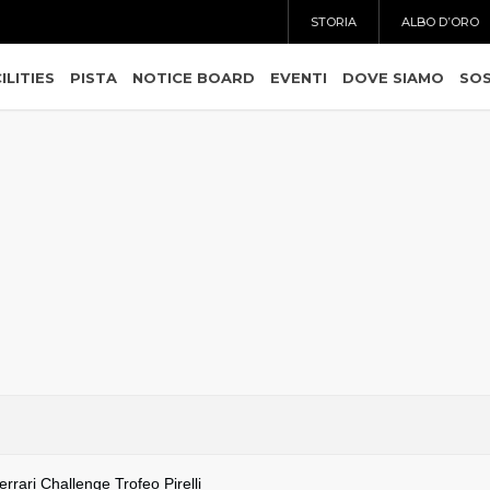
STORIA
ALBO D’ORO
ILITIES
PISTA
NOTICE BOARD
EVENTI
DOVE SIAMO
SOS
rrari Challenge Trofeo Pirelli