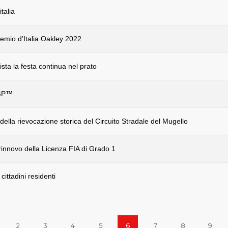
talia
remio d’Italia Oakley 2022
ista la festa continua nel prato
oGP™
ella rievocazione storica del Circuito Stradale del Mugello
 rinnovo della Licenza FIA di Grado 1
cittadini residenti
2
3
4
5
6
7
8
9