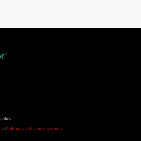
policy
t by
Polimedia - Siti che funzionano