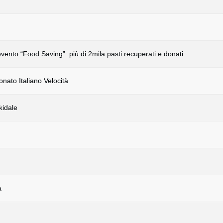
evento “Food Saving”: più di 2mila pasti recuperati e donati
ato Italiano Velocità
kidale
a