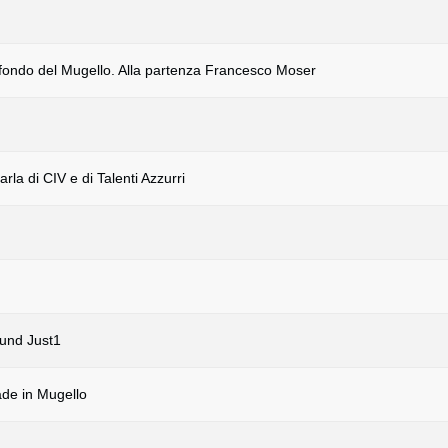
nfondo del Mugello. Alla partenza Francesco Moser
rla di CIV e di Talenti Azzurri
ound Just1
ade in Mugello