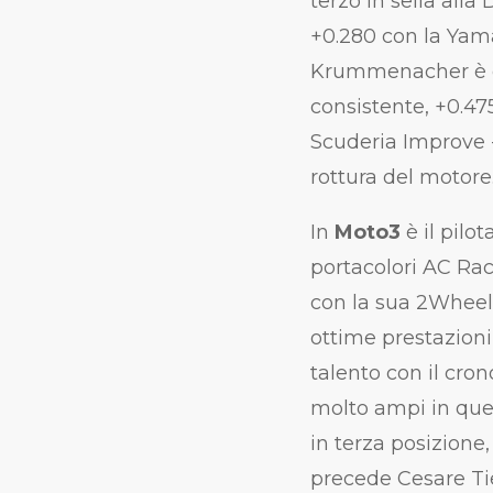
terzo in sella alla
+0.280 con la Yam
Krummenacher è qu
consistente, +0.47
Scuderia Improve 
rottura del motore
In
Moto3
è il pilot
portacolori AC Rac
con la sua 2Wheel
ottime prestazion
talento con il cron
molto ampi in ques
in terza posizione
precede Cesare Tie