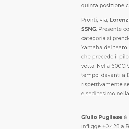
quinta posizione c
Pronti, via,
Lorenz
SSNG
. Presente c
categoria si prend
Yamaha del team A
che precede il pil
vetta. Nella 600CI
tempo, davanti a 
rispettivamente se
e sedicesimo nell
Giulio Pugliese
è 
infligge +0.428 a 