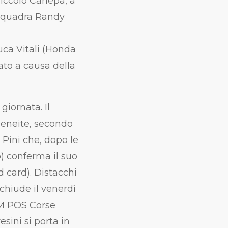
 Niccolò Canepa, a
 squadra Randy
uca Vitali (Honda
to a causa della
giornata. Il
Beneite, secondo
Pini che, dopo le
) conferma il suo
d card). Distacchi
chiude il venerdì
-SM POS Corse
sini si porta in