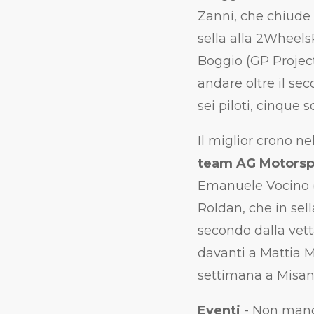
Zanni, che chiude 
sella alla 2Wheels
Boggio (GP Projec
andare oltre il sec
sei piloti, cinque 
Il miglior crono ne
team AG Motorspo
Emanuele Vocino (
Roldan, che in se
secondo dalla vet
davanti a Mattia M
settimana a Misano.
Eventi
- Non manch