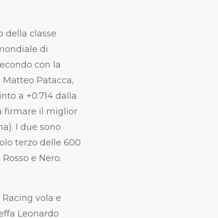
o della classe
 mondiale di
 secondo con la
n Matteo Patacca,
nto a +0.714 dalla
firmare il miglior
). I due sono
olo terzo delle 600
 Rosso e Nero.
AC Racing vola e
beffa Leonardo