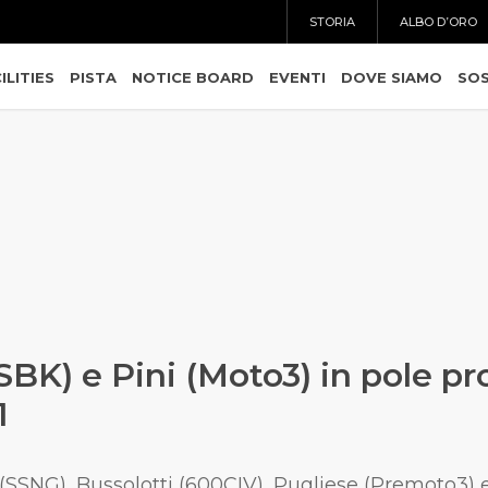
STORIA
ALBO D’ORO
ILITIES
PISTA
NOTICE BOARD
EVENTI
DOVE SIAMO
SOS
(SBK) e Pini (Moto3) in pole pr
1
 (SSNG), Bussolotti (600CIV), Pugliese (Premoto3)