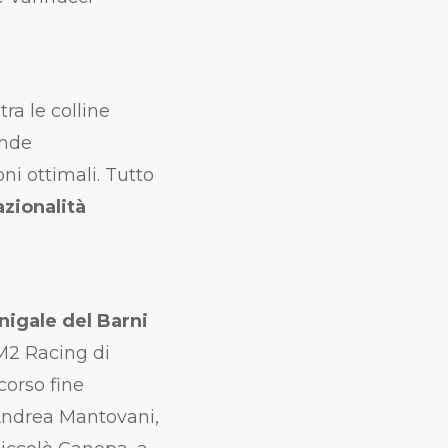
ra le colline
ende
ni ottimali. Tutto
azionalità
nigale del Barni
 M2 Racing di
corso fine
 Andrea Mantovani,