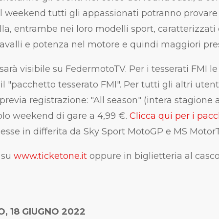
el weekend tutti gli appassionati potranno provare
olla, entrambe nei loro modelli sport, caratterizzati
cavalli e potenza nel motore e quindi maggiori pres
 sarà visibile su FedermotoTV. Per i tesserati FMI l
il "pacchetto tesserato FMI". Per tutti gli altri uten
 previa registrazione: "All season" (intera stagione 
golo weekend di gare a 4,99 €.
Clicca qui per i pacc
esse in differita da Sky Sport MotoGP e MS Motor
i su
www.ticketone.it
oppure in biglietteria al casc
TO, 18 GIUGNO 2022