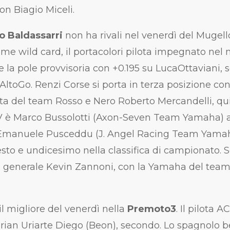
on Biagio Miceli.
o Baldassarri
non ha rivali nel venerdì del Mugell
ome wild card, il portacolori pilota impegnato nel
e la pole provvisoria con +0.195 su LucaOttaviani,
ltoGo. Renzi Corse si porta in terza posizione co
ota del team Rosso e Nero Roberto Mercandelli, qui
V è Marco Bussolotti (Axon-Seven Team Yamaha) a 
Emanuele Pusceddu (J. Angel Racing Team Yamaha
sto e undicesimo nella classifica di campionato. S
a generale Kevin Zannoni, con la Yamaha del team
il migliore del venerdì nella
Premoto3
. Il pilota 
Brian Uriarte Diego (Beon), secondo. Lo spagnolo 