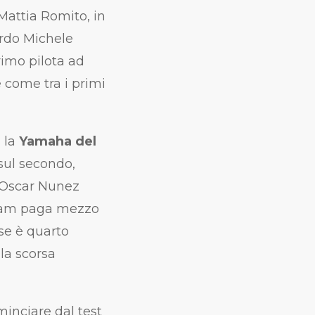
 Mattia Romito, in
ardo Michele
imo pilota ad
e come tra i primi
n la
Yamaha del
sul secondo,
 Oscar Nunez
Team paga mezzo
se è quarto
la scorsa
inciare dal test