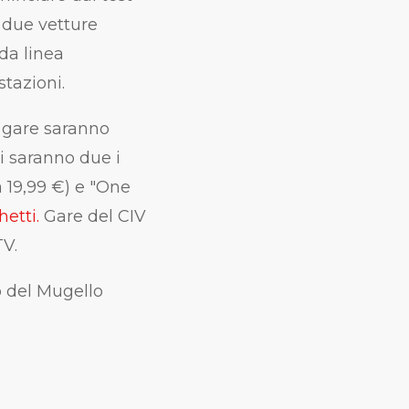
 due vetture
 da linea
tazioni.
e gare saranno
ti saranno due i
a 19,99 €) e "One
hetti.
Gare del CIV
TV.
o del Mugello