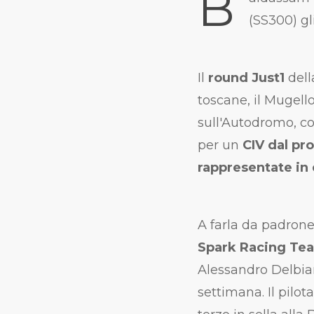
B
(SS300) gl
Il
round Just1
dell
toscane, il Mugell
sull'Autodromo, con
per un
CIV dal pro
rappresentate in 
A farla da padrone
Spark Racing Te
Alessandro Delbia
settimana. Il pilo