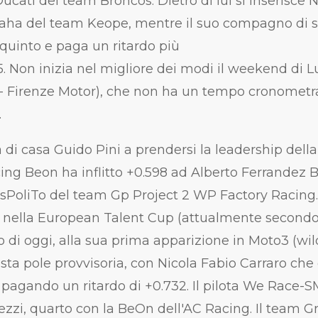
 Ducati del team Broncos. Dietro di lui si inserisce
aha del team Keope, mentre il suo compagno di
into e paga un ritardo più
5. Non inizia nel migliore dei modi il weekend di L
- Firenze Motor), che non ha un tempo cronometra
.
a di casa Guido Pini a prendersi la leadership della 
ing Beon ha inflitto +0.598 ad Alberto Ferrandez 
sPoliTo del team Gp Project 2 WP Factory Racing. 
i nella European Talent Cup (attualmente secondo
o di oggi, alla sua prima apparizione in Moto3 (wil
ta pole provvisoria, con Nicola Fabio Carraro che 
, pagando un ritardo di +0.732. Il pilota We Race
zzi, quarto con la BeOn dell'AC Racing. Il team Gre