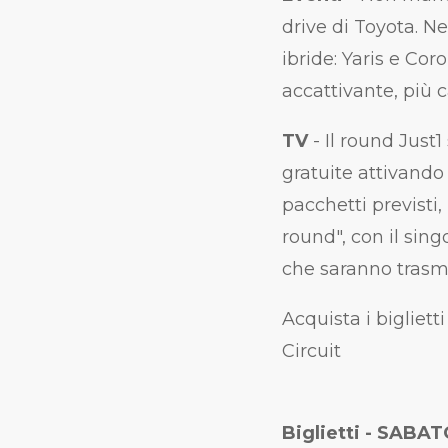
drive di Toyota. N
ibride: Yaris e Cor
accattivante, più 
TV
- Il round Just1
gratuite attivando 
pacchetti previsti,
round", con il sin
che saranno trasm
Acquista i bigliett
Circuit
Biglietti - SABA