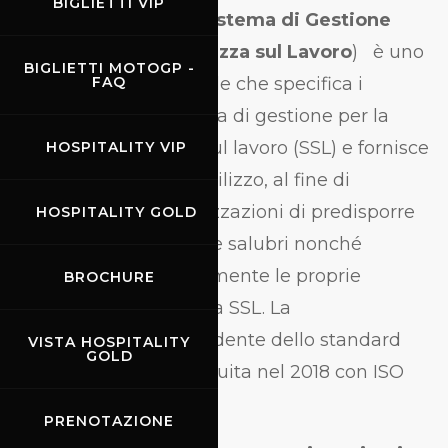
L
BIGLIETTI VIP
a
ISO 45001 (Sistema di Gestione
Salute e Sicurezza sul Lavoro
)
è uno
BIGLIETTI MOTOGP -
standard Internazionale che specifica i
FAQ
requisiti per un sistema di gestione per la
salute e la sicurezza sul lavoro (SSL) e fornisce
HOSPITALITY VIP
una guida per il suo utilizzo, al fine di
consentire alle organizzazioni di predisporre
HOSPITALITY GOLD
luoghi di lavoro sicuri e salubri nonché
migliorando proattivamente le proprie
BROCHURE
prestazioni relative alla SSL. La
denominazione precedente dello standard
VISTA HOSPITALITY
GOLD
era OHSAS 18001 sostituita nel 2018 con ISO
45001.
PRENOTAZIONE