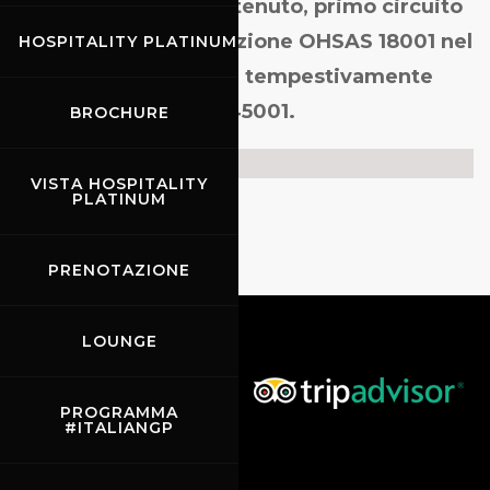
Mugello Circuit ha ottenuto, primo circuito
al mondo, la Certificazione OHSAS 18001 nel
HOSPITALITY PLATINUM
2013. Nel 2018 è stata tempestivamente
convertita nella ISO 45001.
BROCHURE
Certificato
VISTA HOSPITALITY
PLATINUM
PRENOTAZIONE
LOUNGE
PROGRAMMA
#ITALIANGP