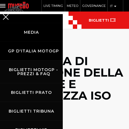
LIVE TIMING
METEO
GOVERNANCE
IT
BIGLIETTI
MEDIA
GP D'ITALIA MOTOGP
SISTEMA DI
GESTIONE DELLA
BIGLIETTI MOTOGP -
PREZZI & FAQ
SALUTE E
SICUREZZA ISO
BIGLIETTI PRATO
45001
BIGLIETTI TRIBUNA