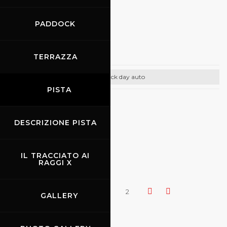
PADDOCK
21.11.2026
-
22.11.2026
Promo Auto
TERRAZZA
Track day auto
PISTA
CONTATTI
Email:
DESCRIZIONE PISTA
info@promoracing.it
Tel: +39 (055) 480553
http://www.promoracing.it
IL TRACCIATO AI
RAGGI X
1
2
GALLERY