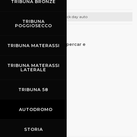
TRIBUNA BRONZE
Track day auto
TRIBUNA
POGGIOSECCO
CONTATTI
Driving Experience con Supercar e
TRIBUNA MATERASSI
Track Days
CONTATTI:
TRIBUNA MATERASSI
LATERALE
info@wecanrace.it
Tel. 0434 1754520
WhatsApp: 389 9354924
TRIBUNA 58
wecanrace.it
AUTODROMO
02.11.2026
-
03.11.2026
Kateyama
STORIA