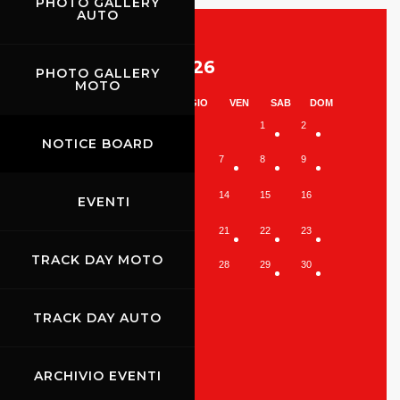
PHOTO GALLERY
AUTO
Agosto 2026
PHOTO GALLERY
MOTO
LUN
MAR
MER
GIO
VEN
SAB
DOM
1
2
NOTICE BOARD
3
4
5
6
7
8
9
10
11
12
13
14
15
16
EVENTI
17
18
19
20
21
22
23
TRACK DAY MOTO
24
25
26
27
28
29
30
31
TRACK DAY AUTO
ARCHIVIO EVENTI