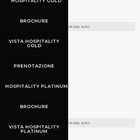
HOSPITALITY GOLD
Promo Auto
BROCHURE
Track day auto
VISTA HOSPITALITY
CONTATTI
GOLD
Email:
info@promoracing.it
Tel: +39 (055) 480553
PRENOTAZIONE
http://www.promoracing.it
HOSPITALITY PLATINUM
08.10.2026
Pistenclub
BROCHURE
Track day auto
VISTA HOSPITALITY
PLATINUM