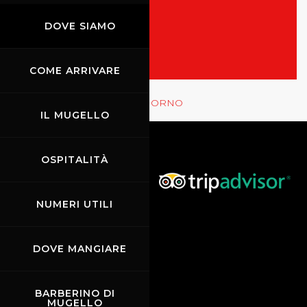
TUTTI GLI EVENTI
MOSTRA LE GARE
DOVE SIAMO
COME ARRIVARE
Rossocorsa
MOSTRA GLI EVENTI DEL GIORNO
IL MUGELLO
OSPITALITÀ
NUMERI UTILI
DOVE MANGIARE
BARBERINO DI
MUGELLO