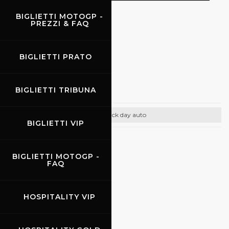
BIGLIETTI MOTOGP -
PREZZI & FAQ
TRACK DAY AUTO
BIGLIETTI PRATO
10.08.2026
-
11.08.2026
Promo Auto
BIGLIETTI TRIBUNA
Track day auto
BIGLIETTI VIP
CONTATTI
BIGLIETTI MOTOGP -
Email:
info@promoracing.it
FAQ
Tel: +39 (055) 480553
http://www.promoracing.it
HOSPITALITY VIP
17.09.2026