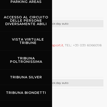
15.10.2026
PARKING AREAS
Puresport
ACCESSO AL CIRCUITO
DELLE PERSONE
DIVERSAMENTE ABILI
Track day auto
CONTATTI
VISTA VIRTUALE
TRIBUNE
Prove libere auto,
info@puresport.it
, TEL: +39 039 6066098
TRIBUNA
19.10.2026
-
20.10.2026
POLTRONISSIMA
Fredy Barth
TRIBUNA SILVER
Track day auto
TRIBUNA BIONDETTI
21.10.2026
We Can Race