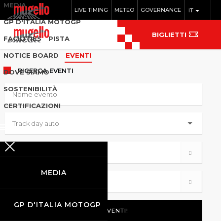
MEDIA
LIVE TIMING
METEO
GOVERNANCE
IT
GP D'ITALIA MOTOGP
BIGLIETTI
FACILITIES
PISTA
NOTICE BOARD
EVENTI
RICERCA
EVENTI
DOVE SIAMO
SOSTENIBILITÀ
CERTIFICAZIONI
MEDIA
GP D'ITALIA MOTOGP