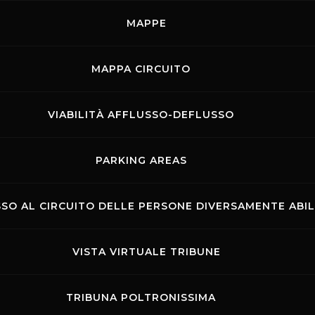
MAPPE
19.06.2026
-
21.06.2026
Promo Racing
MAPPA CIRCUITO
14.06.2026
Promo Racing
VIABILITÀ AFFLUSSO-DEFLUSSO
12.06.2026
RSE
PARKING AREAS
03.06.2026
-
07.06.2026
Rehm
02.06.2026
SO AL CIRCUITO DELLE PERSONE DIVERSAMENTE ABIL
Promo Racing
19.05.2026
VISTA VIRTUALE TRIBUNE
Pistenclub
TRIBUNA POLTRONISSIMA