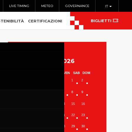
LIVE TIMING
METEO
GOVERNANCE
IT
BIGLIETTI
TENIBILITÀ
CERTIFICAZIONI
Agosto 2026
LUN
MAR
MER
GIO
VEN
SAB
DOM
1
2
3
4
5
6
7
8
9
10
11
12
13
14
15
16
17
18
19
20
21
22
23
24
25
26
27
28
29
30