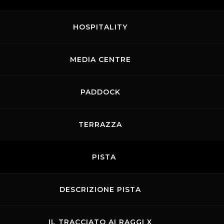
14.04.2026
-
15.04.2026
HOSPITALITY
Michelin Power Days
MEDIA CENTRE
PADDOCK
TERRAZZA
il
PISTA
12.04.2026
Promo Racing
DESCRIZIONE PISTA
06.04.2026
Promo Racing
IL TRACCIATO AI RAGGI X