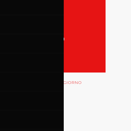
31
TUTTI GLI EVENTI
MOSTRA LE GARE
Rossocorsa
MOSTRA GLI EVENTI DEL GIORNO