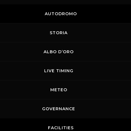
08.05.2026
-
10.05.2026
C. I. VELOCITA’ MOTOCICLISMO – DUNLOP
AUTODROMO
CIV Round 2
Appuntamento con il Campionato Italiano Velocità,
STORIA
massima espressione del motociclismo nazionale....
01.05.2026
-
03.05.2026
Promo Racing
ALBO D’ORO
20.04.2026
Promo Racing
LIVE TIMING
METEO
GOVERNANCE
FACILITIES