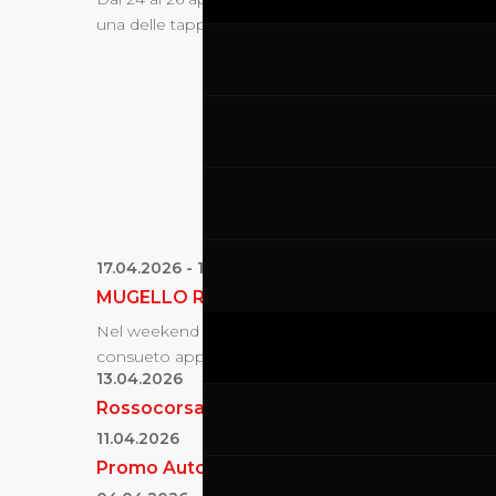
una delle tappe più attese del Ferrari...
17.04.2026
-
19.04.2026
MUGELLO RACING WEEKEND
Nel weekend del 17-19 aprile torna al Mugello Circuit 
consueto appuntamento firmato PNK...
13.04.2026
Rossocorsa
11.04.2026
Promo Auto