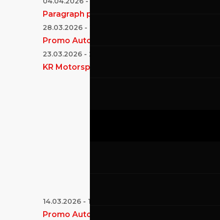
04.04.2026
-
05.04.2026
Paragraph powered by Speer Race
28.03.2026
-
29.03.2026
Promo Auto
23.03.2026
-
24.03.2026
KR Motorsport
14.03.2026
-
15.03.2026
Promo Auto