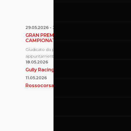
29.05.2026
-
31.05.2026
GRAN PREMIO D’ITALIA MOTOGP -
CAMPIONATO...
Giudicato da piloti e appassionati come uno degli
appuntamenti da non perdere nel calendario del...
18.05.2026
Gully Racing
11.05.2026
Rossocorsa