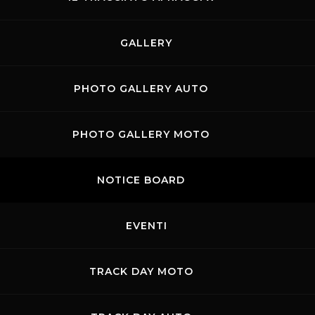
30.03.2026
-
31.03.2026
Kateyama
27.03.2026
GALLERY
Pistenclub
PHOTO GALLERY AUTO
PHOTO GALLERY MOTO
NOTICE BOARD
20.03.2026
-
22.03.2026
EVENTI
MICHELIN 12H MUGELLO
La 12 Ore Creventic inaugura la stagione sportiva del
TRACK DAY MOTO
Mugello Circuit e apre la Michelin 24H...
06.03.2026
-
08.03.2026
Promo Auto