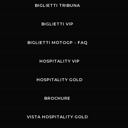
BIGLIETTI TRIBUNA
MO
BIGLIETTI VIP
.
BIGLIETTI MOTOGP - FAQ
14.07.2026
-
15.07.2026
Kateyama
HOSPITALITY VIP
HOSPITALITY GOLD
BROCHURE
10.07.2026
-
12.07.2026
VISTA HOSPITALITY GOLD
ULTIMATE CUP SERIES