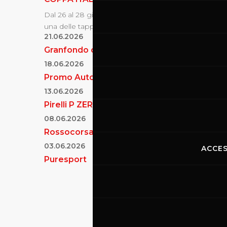
Dal 26 al 28 giugno 2026 , il Mugello Circuit ospiterà
una delle tappe della collaudata serie...
21.06.2026
Granfondo del Mugello
18.06.2026
Promo Auto
13.06.2026
Pirelli P ZERO Experience
08.06.2026
Rossocorsa
03.06.2026
ACCES
Puresport