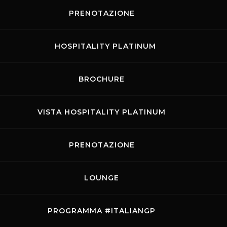
Torna al Mugello la Ultimate Cup European Series,
PRENOTAZIONE
uno dei principali campionati sulla scena...
07.07.2026
Promo Auto
HOSPITALITY PLATINUM
03.07.2026
-
05.07.2026
Speer Racing
BROCHURE
29.06.2026
Rossocorsa
22.06.2026
VISTA HOSPITALITY PLATINUM
Gully Racing
PRENOTAZIONE
LOUNGE
PROGRAMMA #ITALIANGP