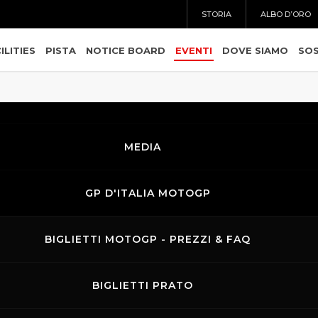
STORIA
ALBO D’ORO
ILITIES
PISTA
NOTICE BOARD
EVENTI
DOVE SIAMO
SOS
31.07.2026
-
02.08.2026
MEDIA
Rehm
27.07.2026
-
29.07.2026
BikersDays
GP D'ITALIA MOTOGP
20.07.2026
-
22.07.2026
CR Moto
BIGLIETTI MOTOGP - PREZZI & FAQ
BIGLIETTI PRATO