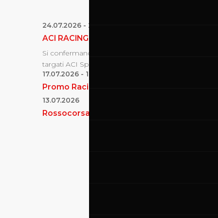
24.07.2026
-
26.07.2026
ACI RACING WEEKEND - C.I. AUTOMOBILIS
Si confermano gli appuntamenti dei Campionati
targati ACI Sport in programma dal 24 al 26 luglio e..
17.07.2026
-
19.07.2026
Promo Racing
13.07.2026
Rossocorsa