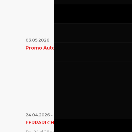
03.05.2026
Promo Auto
24.04.2026
-
26.04.2026
FERRARI CHALLENGE
Dal 24 al 26 aprile 2026 , il Mugello Circuit ospiterà