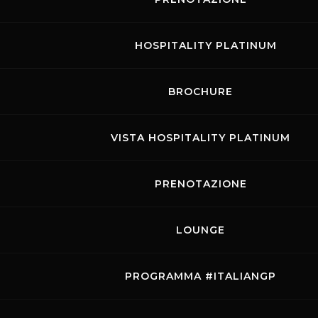
1
2
3
4
5
6
7
8
9
HOSPITALITY PLATINUM
10
11
12
13
14
15
16
17
18
19
20
21
22
23
BROCHURE
24
25
26
27
28
29
30
VISTA HOSPITALITY PLATINUM
31
PRENOTAZIONE
TUTTI GLI EVENTI
LOUNGE
MOSTRA LE GARE
PROGRAMMA #ITALIANGP
Rossocorsa