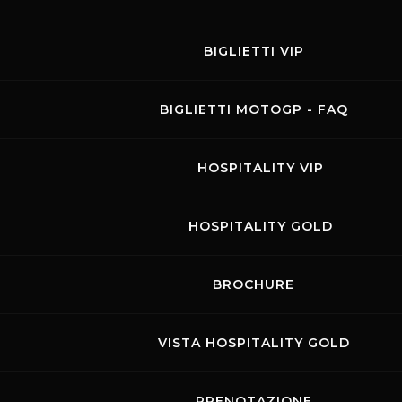
BIGLIETTI VIP
KR Motorsport
BIGLIETTI MOTOGP - FAQ
24.03.2025
-
25.03.2025
HOSPITALITY VIP
Visit the page of this event
TRACK DAY AUTO
HOSPITALITY GOLD
BROCHURE
Agosto 2026
VISTA HOSPITALITY GOLD
LUN
MAR
MER
GIO
VEN
SAB
DOM
PRENOTAZIONE