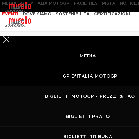
MEDIA
GP D'ITALIA MOTOGP
FACILITIES
PISTA
NOTICE
EVENTI
DOVE SIAMO
SOSTENIBILITÀ
CERTIFICAZIONI
RICERCA
EVENTI
MEDIA
GP D'ITALIA MOTOGP
BIGLIETTI MOTOGP - PREZZI & FAQ
BIGLIETTI PRATO
BIGLIETTI TRIBUNA