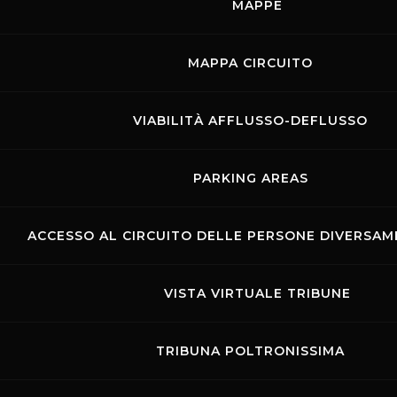
MAPPE
MOSTRA GLI EVENTI DEL GIORNO
MAPPA CIRCUITO
VIABILITÀ AFFLUSSO-DEFLUSSO
PARKING AREAS
ACCESSO AL CIRCUITO DELLE PERSONE DIVERSAME
Links
Contatti
Privacy
Accessibilità
VISTA VIRTUALE TRIBUNE
Codice di Condotta
Cookie policy
Copyright ©
2026 Mugello Circuit S.p.A. - P. IVA 09397670010 Ph. +39
TRIBUNA POLTRONISSIMA
0558499111- All Rights Reserved | Web project by
Polimedia - Siti che
funzionano