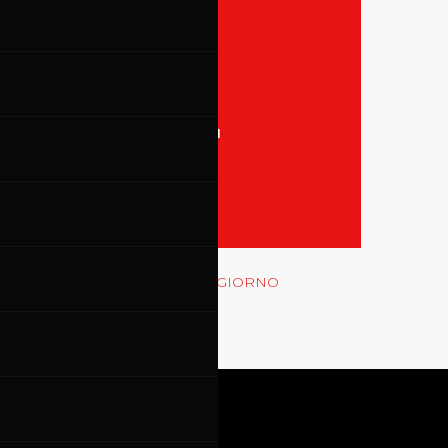
31
TUTTI GLI EVENTI
MOSTRA LE GARE
Rossocorsa
MOSTRA GLI EVENTI DEL GIORNO