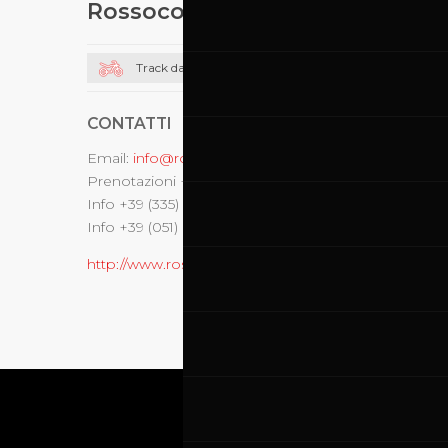
Rossocorsa
Track day moto
CONTATTI
Email:
info@rossocorsaonline.com
Prenotazioni +39 (335) 6822261
Info +39 (335) 6343240
Info +39 (051) 6511712
http://www.rossocorsaonline.com