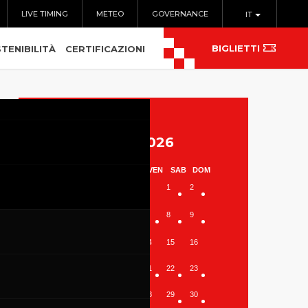
LIVE TIMING
METEO
GOVERNANCE
IT
BIGLIETTI
TENIBILITÀ
CERTIFICAZIONI
Agosto 2026
LUN
MAR
MER
GIO
VEN
SAB
DOM
1
2
3
4
5
6
7
8
9
10
11
12
13
14
15
16
17
18
19
20
21
22
23
24
25
26
27
28
29
30