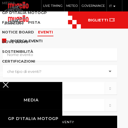
MEDIA
LIVE TIMING
METEO
GOVERNANCE
IT
GP D'ITALIA MOTOGP
BIGLIETTI
FACILITIES
PISTA
NOTICE BOARD
EVENTI
RICERCA
EVENTI
DOVE SIAMO
SOSTENIBILITÀ
CERTIFICAZIONI
MEDIA
GP D'ITALIA MOTOGP