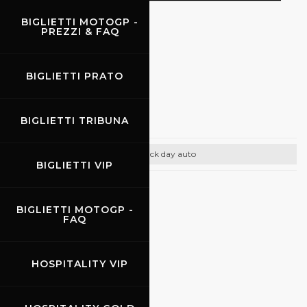
BIGLIETTI MOTOGP -
PREZZI & FAQ
EVENTI
BIGLIETTI PRATO
18.06.2026
Promo Auto
BIGLIETTI TRIBUNA
Track day auto
BIGLIETTI VIP
CONTATTI
BIGLIETTI MOTOGP -
Email:
info@promoracing.it
FAQ
Tel: +39 (055) 480553
HOSPITALITY VIP
https://www.promoracing.it/it