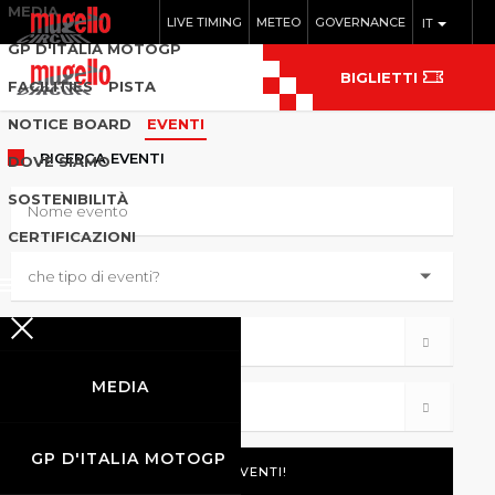
MEDIA
LIVE TIMING
METEO
GOVERNANCE
IT
GP D'ITALIA MOTOGP
BIGLIETTI
FACILITIES
PISTA
NOTICE BOARD
EVENTI
RICERCA
EVENTI
DOVE SIAMO
SOSTENIBILITÀ
CERTIFICAZIONI
MEDIA
GP D'ITALIA MOTOGP