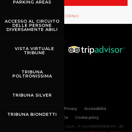
PARKING AREAS
Rossocorsa
MOSTRA GLI EVENTI DEL GIORNO
ACCESSO AL CIRCUITO
DELLE PERSONE
DIVERSAMENTE ABILI
VISTA VIRTUALE
TRIBUNE
TRIBUNA
POLTRONISSIMA
TRIBUNA SILVER
Links
Contatti
Privacy
Accessibilità
TRIBUNA BIONDETTI
Codice di Condotta
Cookie policy
Copyright ©
2026 Mugello Circuit S.p.A. - P. IVA 09397670010 Ph. +39