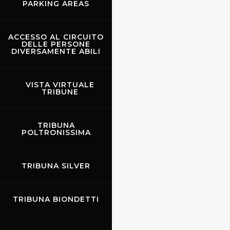
PARKING AREAS
Tel: +39 (055) 480553
https://www.promoracing.it/it
ACCESSO AL CIRCUITO
DELLE PERSONE
DIVERSAMENTE ABILI
VISTA VIRTUALE
TRIBUNE
TRIBUNA
POLTRONISSIMA
TRIBUNA SILVER
TRIBUNA BIONDETTI