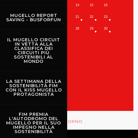
10
11
12
13
14
15
16
MUGELLO REPORT
17
18
19
20
21
22
23
SAVING - BUSFORFUN
24
25
26
27
28
29
30
IL MUGELLO CIRCUIT
31
IN VETTA ALLA
CLASSIFICA DEI
CIRCUITI PIÙ
SOSTENIBILI AL
MONDO
TUTTI GLI EVENTI
LA SETTIMANA DELLA
SOSTENIBILITÀ FIM
MOSTRA LE GARE
CON IL KISS MUGELLO
PROTAGONISTA
Rossocorsa
FIM PREMIA
L'AUTODROMO DEL
MOSTRA GLI EVENTI DEL GIORNO
MUGELLO PER IL SUO
IMPEGNO NELLA
SOSTENIBILITÀ