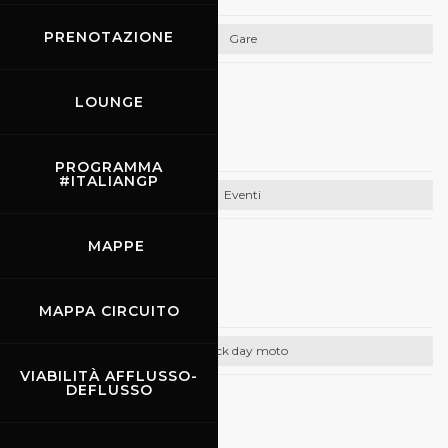
PRENOTAZIONE
Gare
08.04.2024
-
09.04.2024
LOUNGE
Michelin Days
PROGRAMMA
#ITALIANGP
Eventi
MAPPE
12.04.2024
-
14.04.2024
Promo Racing
MAPPA CIRCUITO
Track day moto
VIABILITÀ AFFLUSSO-
DEFLUSSO
CONTATTI
Email:
info@promoracing.it