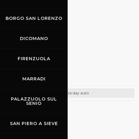
Email:
info@promoracing.it
BORGO SAN LORENZO
Tel: +39 (055) 480553
https://www.promoracing.it/it
DICOMANO
FIRENZUOLA
28.04.2024
Promo Racing
MARRADI
Track day auto
PALAZZUOLO SUL
SENIO
CONTATTI
Email:
info@promoracing.it
SAN PIERO A SIEVE
Tel: +39 (055) 480553