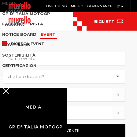
MEDIA
LIVE TIMING
METEO
GOVERNANCE
IT
GP D'ITALIA MOTOGP
BIGLIETTI
FACILITIES
PISTA
NOTICE BOARD
EVENTI
RICERCA
EVENTI
DOVE SIAMO
SOSTENIBILITÀ
CERTIFICAZIONI
MEDIA
GP D'ITALIA MOTOGP