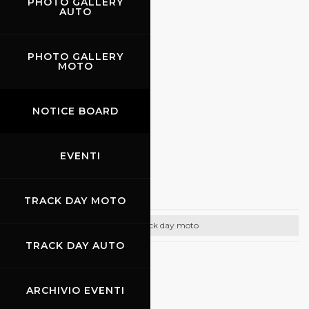
PHOTO GALLERY
AUTO
CONTATTI
PHOTO GALLERY
Email:
info@rseitalia.it
MOTO
Tel:
(+39) 06 62286756
NOTICE BOARD
https://www.rseitalia.it/
EVENTI
19.04.2024
-
21.04.2024
Rhem Race Days
TRACK DAY MOTO
Track day moto
TRACK DAY AUTO
22.04.2024
ARCHIVIO EVENTI
Rossocorsa