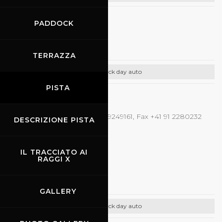
PADDOCK
16.04.2024
-
17.04.2024
Kateyama
TERRAZZA
Track day auto
PISTA
CONTATTI
Prove libere auto, Tel. +41 78 9249161, Fax +41 91 2280232
DESCRIZIONE PISTA
E-mail:
info@kateyama.ch
IL TRACCIATO AI
RAGGI X
18.04.2024
RSE Italia
GALLERY
Track day auto