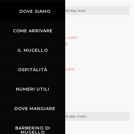
Track day auto
DOVE SIAMO
CONTATTI
COME ARRIVARE
Email:
info@rossocorsaonline.com
Prenotazioni +39 (335) 6822261
IL MUGELLO
Info +39 (335) 6343240
Info +39 (051) 6511712
http://www.rossocorsaonline.com
OSPITALITÀ
25.04.2024
-
27.04.2024
NUMERI UTILI
Promo Racing
DOVE MANGIARE
Track day moto
BARBERINO DI
MUGELLO
CONTATTI