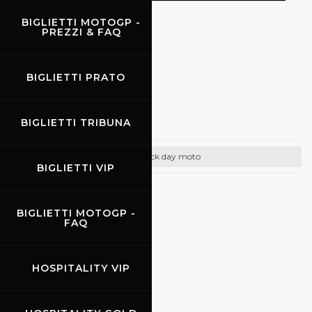
BIGLIETTI MOTOGP -
PREZZI & FAQ
EVENTI
BIGLIETTI PRATO
17.07.2026
-
19.07.2026
Promo Racing
BIGLIETTI TRIBUNA
Track day moto
BIGLIETTI VIP
CONTATTI
BIGLIETTI MOTOGP -
Email:
info@promoracing.it
FAQ
Tel: +39 (055) 480553
HOSPITALITY VIP
https://www.promoracing.it/it