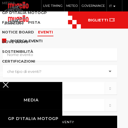
MEDIA
LIVE TIMING
METEO
GOVERNANCE
IT
GP D'ITALIA MOTOGP
BIGLIETTI
FACILITIES
PISTA
NOTICE BOARD
EVENTI
RICERCA
EVENTI
DOVE SIAMO
SOSTENIBILITÀ
CERTIFICAZIONI
MEDIA
GP D'ITALIA MOTOGP