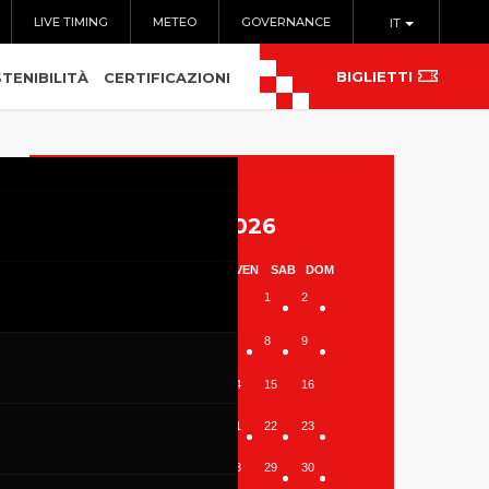
LIVE TIMING
METEO
GOVERNANCE
IT
BIGLIETTI
TENIBILITÀ
CERTIFICAZIONI
Agosto 2026
LUN
MAR
MER
GIO
VEN
SAB
DOM
1
2
3
4
5
6
7
8
9
10
11
12
13
14
15
16
17
18
19
20
21
22
23
24
25
26
27
28
29
30