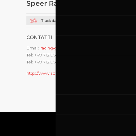
Speer Racing
Track day moto
CONTATTI
Email:
racing@speer-racing.com
Tel: +49 7121959350
Tel: +49 7121959351
http://www.speer-racing.com