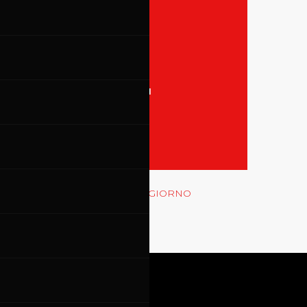
31
TUTTI GLI EVENTI
MOSTRA LE GARE
Rossocorsa
MOSTRA GLI EVENTI DEL GIORNO