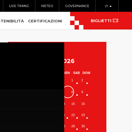
LIVE TIMING
METEO
GOVERNANCE
IT
BIGLIETTI
TENIBILITÀ
CERTIFICAZIONI
Agosto 2026
LUN
MAR
MER
GIO
VEN
SAB
DOM
1
2
3
4
5
6
7
8
9
10
11
12
13
14
15
16
17
18
19
20
21
22
23
24
25
26
27
28
29
30