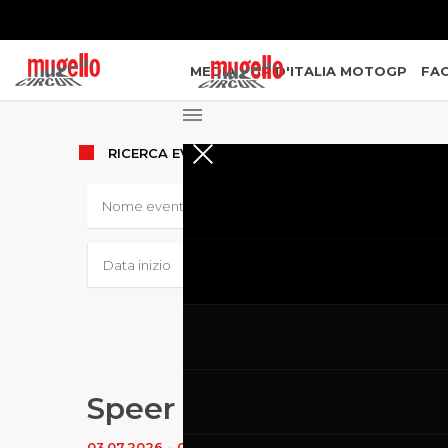
MEDIA
GP D'ITALIA MOTOGP
FAC
RICERCA
EVENTI
Speer Racing
03.07.2026
-
05.07.2026