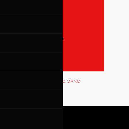
31
TUTTI GLI EVENTI
MOSTRA LE GARE
Rossocorsa
MOSTRA GLI EVENTI DEL GIORNO