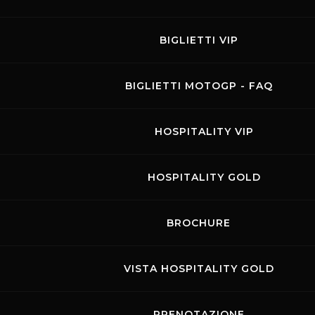
BIGLIETTI VIP
Promo Racing
BIGLIETTI MOTOGP - FAQ
07.09.2026
HOSPITALITY VIP
Visit the page of this event
TRACK DAY MOTO
HOSPITALITY GOLD
BROCHURE
Agosto 2026
VISTA HOSPITALITY GOLD
LUN
MAR
MER
GIO
VEN
SAB
DOM
PRENOTAZIONE