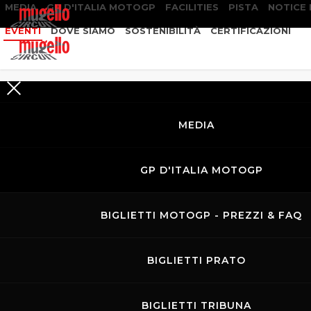
MEDIA
GP D'ITALIA MOTOGP
FACILITIES
PISTA
NOTICE
EVENTI
DOVE SIAMO
SOSTENIBILITÀ
CERTIFICAZIONI
RICERCA
EVENTI
MEDIA
GP D'ITALIA MOTOGP
BIGLIETTI MOTOGP - PREZZI & FAQ
BIGLIETTI PRATO
BIGLIETTI TRIBUNA