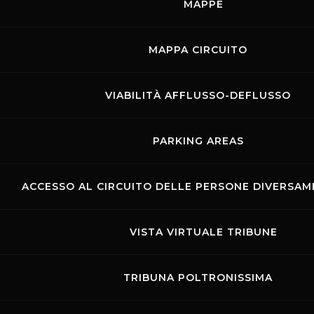
MAPPE
MOSTRA GLI EVENTI DEL GIORNO
MAPPA CIRCUITO
VIABILITÀ AFFLUSSO-DEFLUSSO
PARKING AREAS
ACCESSO AL CIRCUITO DELLE PERSONE DIVERSAME
Links
Contatti
Privacy
Accessibilità
VISTA VIRTUALE TRIBUNE
Codice di Condotta
Cookie policy
Copyright ©
2026 Mugello Circuit S.p.A. - P. IVA 09397670010 Ph. +39
TRIBUNA POLTRONISSIMA
0558499111- All Rights Reserved | Web project by
Polimedia - Siti che
funzionano