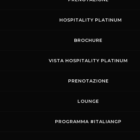
1
2
3
4
5
6
7
8
9
HOSPITALITY PLATINUM
10
11
12
13
14
15
16
17
18
19
20
21
22
23
BROCHURE
24
25
26
27
28
29
30
VISTA HOSPITALITY PLATINUM
31
PRENOTAZIONE
TUTTI GLI EVENTI
LOUNGE
MOSTRA LE GARE
PROGRAMMA #ITALIANGP
Rossocorsa