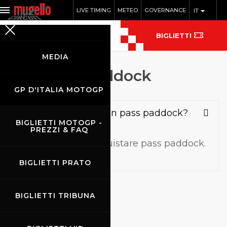
LIVE TIMING
METEO
GOVERNANCE
IT
BIGLIETTI
MEDIA
FAQ pass paddock
GP D'ITALIA MOTOGP
Come posso avere un pass paddock?
BIGLIETTI MOTOGP -
PREZZI & FAQ
Non è possibile acquistare pass paddock.
BIGLIETTI PRATO
BIGLIETTI TRIBUNA
FAQ biglietti
FAQ sconti e riduzioni