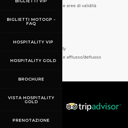
BIGLIETTI VIP
FAQ ingresso in Autodromo e aree di validità
FAQ diversamente abili
BIGLIETTI MOTOGP -
FAQ camper & altri veicoli
FAQ
FAQ parcheggi
FAQ pass paddock
HOSPITALITY VIP
FAQ pacchetti VIP Hospitality
FAQ ingresso in Autodromo e afflusso/deflusso
HOSPITALITY GOLD
BROCHURE
VISTA HOSPITALITY
GOLD
PRENOTAZIONE