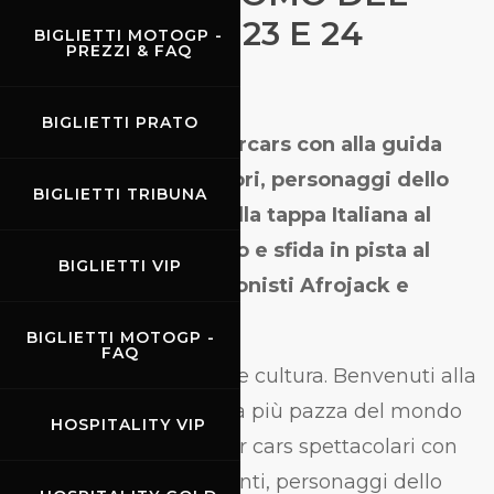
MUGELLO IL 23 E 24
BIGLIETTI MOTOGP -
PREZZI & FAQ
SETTEMBRE
BIGLIETTI PRATO
O
ltre 100 supercars con alla guida
cantanti, attori, personaggi dello
BIGLIETTI TRIBUNA
spettacolo. Arrivo della tappa Italiana al
Piazzale Michelangelo e sfida in pista al
BIGLIETTI VIP
Mugello. Tra i protagonisti Afrojack e
Elettra Lamborghini.
BIGLIETTI MOTOGP -
FAQ
Motori, musica, moda e cultura. Benvenuti alla
Gumball 3000, la corsa più pazza del mondo
HOSPITALITY VIP
con protagoniste super cars spettacolari con
alla guida attori, cantanti, personaggi dello