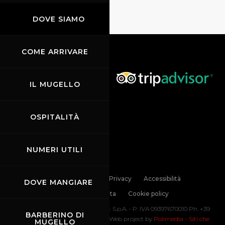
DOVE SIAMO
COME ARRIVARE
IL MUGELLO
OSPITALITÀ
NUMERI UTILI
Links
Contatti
Privacy
Accessibilità
DOVE MANGIARE
Codice di Condotta
Cookie policy
Copyright ©
2026 Mugello Circuit S.p.A. - P. IVA 09397670010 Ph. +39
BARBERINO DI
0558499111- All Rights Reserved | Web project by
Polimedia - Siti che
MUGELLO