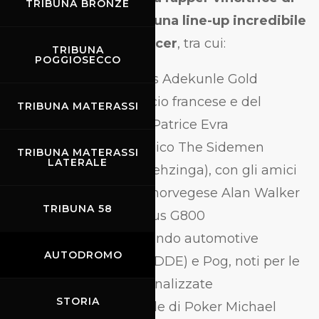
TRIBUNA BRONZE
un Grammy, EVE — e una line-up incredibile
di superstar e influencer
, tra cui:
TRIBUNA
POGGIOSECCO
La star dell’Afrobeats Adekunle Gold
La leggenda del calcio francese e del
TRIBUNA MATERASSI
Manchester United Patrice Evra
Lo youTuber britannico The Sidemen
TRIBUNA MATERASSI
LATERALE
(Vikkstar, TBJZL e Behzinga), con gli amici
WillNE, Chip e il DJ norvegese Alan Walker
TRIBUNA 58
a bordo di una Brabus G800
Gli YouTuber del mondo automotive
AUTODROMO
DailyDrivenExotics (DDE) e Pog, noti per le
loro supercars personalizzate
STORIA
Il campione mondiale di Poker Michael