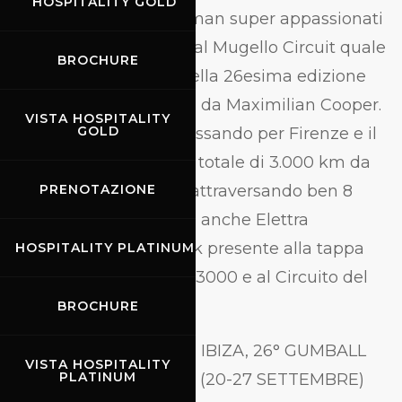
HOSPITALITY GOLD
spettacolo o businessman super appassionati
farà tappa a Firenze e al Mugello Circuit quale
BROCHURE
unica tappa italiana della 26esima edizione
del celebre rally ideata da Maximilian Cooper.
VISTA HOSPITALITY
GOLD
Da Istambul a Ibiza passando per Firenze e il
Mugello Circuit per un totale di 3.000 km da
percorrersi in 6 giorni attraversando ben 8
PRENOTAZIONE
paesi. Tra le celebrities anche Elettra
Lamborghini e Afrojack presente alla tappa
HOSPITALITY PLATINUM
fiorentina del Gumball3000 e al Circuito del
Mugello
BROCHURE
La corsa -
ISTANBUL - IBIZA, 26° GUMBALL
VISTA HOSPITALITY
PLATINUM
3000 RALLY ANNUALE (20-27 SETTEMBRE)