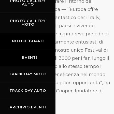
spettacolare per celebrare il ritorno del
PHOTO GALLERY
AUTO
Gumball 3000 in Europa — l’Europa offre
sempre uno scenario fantastico per il rally,
PHOTO GALLERY
MOTO
attraversando così tanti paesi e vivendo
culture ricche e diverse in un breve periodo di
NOTICE BOARD
tempo. Siamo particolarmente entusiasti di
ospitare ogni giorno il nostro unico Festival di
EVENTI
auto e musica Gumball 3000 per i fan lungo il
percorso — sostenendo allo stesso tempo i
nostri programmi di beneficenza nel mondo
TRACK DAY MOTO
per offrire ai giovani maggiori opportunità”, ha
dichiarato Maximillion Cooper, fondatore di
TRACK DAY AUTO
Gumball 3000.
ARCHIVIO EVENTI