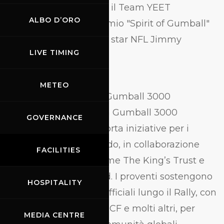
Mizrachi, in gara per il Team YEET
ALBO D’ORO
E il vincitore del premio "Spirit of Gumball"
dello scorso anno, la star NFL Jimmy
LIVE TIMING
Graham!
METEO
Durante il percorso, il Gumball 3000
raccoglierà fondi per la Gumball 3000
GOVERNANCE
Foundation, che supporta iniziative per i
giovani in tutto il mondo, in collaborazione
FACILITIES
con organizzazioni come The King’s Trust e
Laureus Sport for Good. I proventi sostengono
HOSPITALITY
anche collaborazioni ufficiali lungo il Rally, con
la Fundación Valencia CF e molti altri, per
MEDIA CENTRE