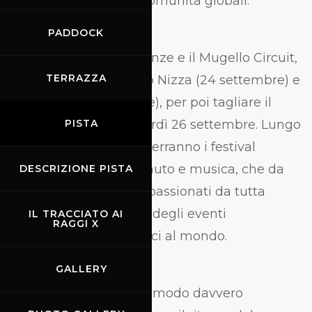
aiutare i giovani e le comunità globali.
PADDOCK
Dopo aver visitato Firenze e il Mugello Circuit,
TERRAZZA
il rally proseguirà verso Nizza (24 settembre) e
Valencia (25 settembre), per poi tagliare il
traguardo a Ibiza venerdì 26 settembre. Lungo
PISTA
il tragitto, ogni sera si terranno i festival
Gumball gratuiti, con auto e musica, che da
DESCRIZIONE PISTA
tradizione, attirano appassionati da tutta
Europa per vivere uno degli eventi
IL TRACCIATO AI
RAGGI X
automobilistici più unici al mondo.
GALLERY
“Questo percorso è un modo davvero