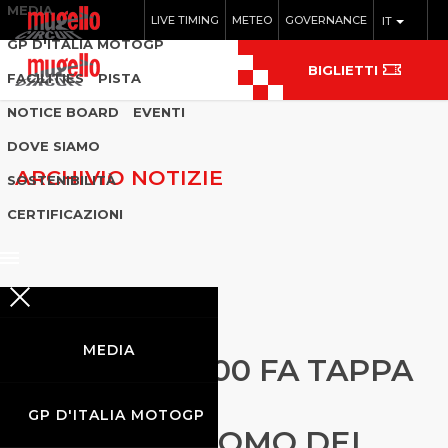
MEDIA
LIVE TIMING
METEO
GOVERNANCE
IT
GP D'ITALIA MOTOGP
BIGLIETTI
FACILITIES
PISTA
NOTICE BOARD
EVENTI
DOVE SIAMO
ARCHIVIO NOTIZIE
SOSTENIBILITÀ
CERTIFICAZIONI
LA CELEBRE
MEDIA
GUMBALL3000 FA TAPPA
A FIRENZE E
GP D'ITALIA MOTOGP
ALL’AUTODROMO DEL