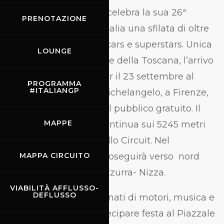
Il Gumball 3000 Rally celebra la sua 26ª
PRENOTAZIONE
edizione portando in Italia una sfilata di oltre
100 spettacolari supercars e superstars. Unica
LOUNGE
tappa italiana nel cuore della Toscana, l’arrivo
a Firenze è previsto per il 23 settembre al
PROGRAMMA
#ITALIANGP
suggestivo Piazzale Michelangelo, a Firenze,
dove si terrà un festival pubblico gratuito. Il
MAPPE
giorno dopo la sfida continua sui 5245 metri
del tracciato del Mugello Circuit. Nel
pomeriggio il circus proseguirà verso nord
MAPPA CIRCUITO
over con CAP Costa Azzurra- Nizza.
VIABILITÀ AFFLUSSO-
DEFLUSSO
La festa:
Gli appassionati di motori, musica e
lifestyle potranno partecipare festa al Piazzale