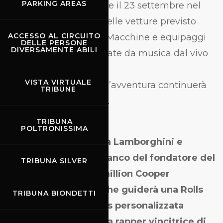
PARKING AREAS
Michelangelo, a Firenze il 23 settembre nel
momento dell’arrivo delle vetture previsto
ACCESSO AL CIRCUITO
dalle 20:00 alle 23:00. Macchine e equipaggi
DELLE PERSONE
DIVERSAMENTE ABILI
sfileranno accompagnate da musica dal vivo
e DJ set.
VISTA VIRTUALE
Mercoledì 24 mattina l’avventura continuerà
TRIBUNE
al Circuito del Mugello.
TRIBUNA
POLTRONISSIMA
Gli Equipaggi -
Elettra Lamborghini e
Afrojack saranno al fianco del fondatore del
TRIBUNA SILVER
Gumball 3000, Maximillion Cooper
(@MrGumball3000),
che guiderà una Rolls
TRIBUNA BIONDETTI
Royce Cullinan Brabus personalizzata
insieme alla moglie, la rapper vincitrice di