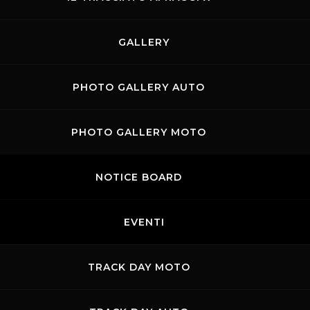
GALLERY
PHOTO GALLERY AUTO
PHOTO GALLERY MOTO
NOTICE BOARD
Contatti
Privacy
Accessibilità
Codice di Condotta
Cookie 
EVENTI
.p.A. - P. IVA 09397670010 Ph. +39 0558499111- All Rights Reserved | Web projec
TRACK DAY MOTO