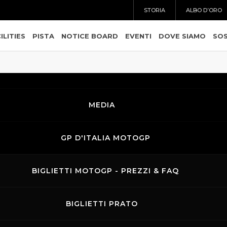
STORIA
ALBO D’ORO
ILITIES
PISTA
NOTICE BOARD
EVENTI
DOVE SIAMO
SOS
MEDIA
GP D'ITALIA MOTOGP
A A PAOLO POLI, AD E DIR
BIGLIETTI MOTOGP - PREZZI & FAQ
ODROMO INTERNAZIONALE 
BIGLIETTI PRATO