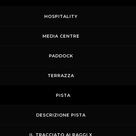
tutti a mangiare la pizza alla Casa di Caccia. U
nticabile".
HOSPITALITY
MEDIA CENTRE
Nazione
PADDOCK
TERRAZZA
PISTA
DESCRIZIONE PISTA
IL TRACCIATO AI RAGGI X