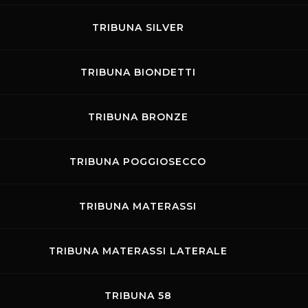
circuito è stato strategico per lo sviluppo delle ve
TRIBUNA SILVER
tro impegno è massimo ma non possiamo competere 
pochi autodromi privati, normalmente a livello in
TRIBUNA BIONDETTI
 sportivi nazionali o altro. In qualche modo abbiam
e autorità per competere in questa gara fra stati e t
TRIBUNA BRONZE
rossimità così deboli per noi oggi è una gara persa
gello non può essere considerato una cattedrale n
TRIBUNA POGGIOSECCO
possibile se accompagnato da una pari attenzione
ionali".
TRIBUNA MATERASSI
 più speciale che ha incontrato?
TRIBUNA MATERASSI LATERALE
egliere un nome. Ma posso dire che il pilota con cui
ti noi dell’autodromo abbiamo più ammirato è sen
TRIBUNA 58
gazzo splendido, disponibile con tutti. Abbiamo t