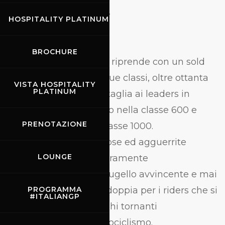
diffusione del Covid-19.
HOSPITALITY PLATINUM
Pirelli Cup
BROCHURE
La stagione agonistica riprende con un sold
out di iscrizioni nelle due classi, oltre ottanta
VISTA HOSPITALITY
PLATINUM
piloti che daranno battaglia ai leaders in
classifica, Jacopo Facco nella classe 600 e
PRENOTAZIONE
Luca Salvadori nella classe 1000.
La presenza di numerose ed agguerrite
LOUNGE
wildcards renderà sicuramente
l’appuntamento del Mugello avvincente e mai
scontato; ancora gara doppia per i riders che si
PROGRAMMA
#ITALIANGP
cimenteranno sui lunghi tornanti
dell’università del motociclismo.