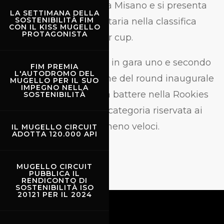
aggiudicato gara due a Misano e si presenta
LA SETTIMANA DELLA
SOSTENIBILITÀ FIM
al Mugello in vetta solitaria nella classifica
CON IL KISS MUGELLO
PROTAGONISTA
generale della Superior cup.
Michele Scuderi primo in gara uno e secondo
FIM PREMIA
L'AUTODROMO DEL
in gara due in occasione del round inaugurale
MUGELLO PER IL SUO
IMPEGNO NELLA
di Misano, è il pilota da battere nella Rookies
SOSTENIBILITÀ
Challenge, la speciale categoria riservata ai
piloti meno esperti e meno veloci.
IL MUGELLO CIRCUIT
ADOTTA 120.000 API
MUGELLO CIRCUIT
PUBBLICA IL
RENDICONTO DI
SOSTENIBILITÀ ISO
20121 PER IL 2024