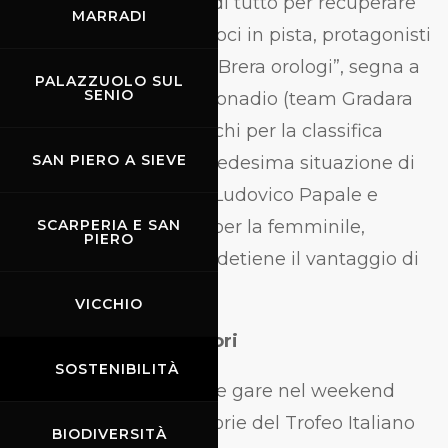
caduta a Misano, farà di tutto per recuperare
MARRADI
punti preziosi. I più veloci in pista, protagonisti
del contest “Best lap – Brera orologi”, segna a
PALAZZUOLO SUL
SENIO
parimerito Giacomo Donadio (team Gradara
Corse) e Tommaso Occhi per la classifica
SAN PIERO A SIEVE
assoluta e bLU cRU, medesima situazione di
parità nella Senior tra Ludovico Papale e
Sergio Arena, mentre per la femminile,
SCARPERIA E SAN
PIERO
Anastassia Kovalenko detiene il vantaggio di
due gare su due.
VICCHIO
Trofeo Italiano Amatori
SOSTENIBILITÀ
Nuova formula con due gare nel weekend
anche per le sei categorie del Trofeo Italiano
BIODIVERSITÀ