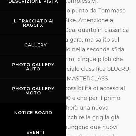
totalizzando 28 punti complessivi,
DESCRIZIONE PISTA
distaccandosi di un solo punto da Tommaso
Occhi del team Geko Bike. Attenzione al
IL TRACCIATO AI
RAGGI X
pilota del team Roc’n’Dea, quarto in classifica
per uno zero alla prima gara, ma salito sul
GALLERY
primo gradino del podio nella seconda sfida.
Giovani e rampanti i primi cinque piloti che
PHOTO GALLERY
ricoprono anche la speciale classifica bLUcRU,
AUTO
valida per la selezione MASTERCLASS
YAMAHA per avere la possibilità di acceso al
PHOTO GALLERY
MOTO
mondiale Superspor300 e che per il primo
classificato si aggiudicherà una nuova
NOTICE BOARD
Yamaha YZF-R3.Ad arricchire la griglia già
numerosissima, si aggiungono due nuovi
EVENTI