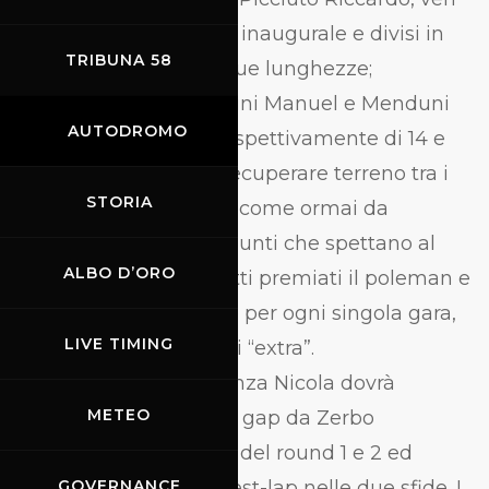
protagonisti nel round inaugurale e divisi in
TRIBUNA 58
classifica da appena due lunghezze;
attenzione però a Torrini Manuel e Menduni
AUTODROMO
Giovanni, distanziati rispettivamente di 14 e
22 punti ma decisi a recuperare terreno tra i
STORIA
59 punti totali in palio; come ormai da
tradizione, oltre ai 25 punti che spettano al
ALBO D’ORO
vincitore, saranno infatti premiati il poleman e
l’autore del giro veloce per ogni singola gara,
LIVE TIMING
per un totale di 9 punti “extra”.
Nella Classe 1000 Scienza Nicola dovrà
METEO
cercare di accorciare il gap da Zerbo
Sebastiano, mattatore del round 1 e 2 ed
autore di entrambi i best-lap nelle due sfide. I
GOVERNANCE