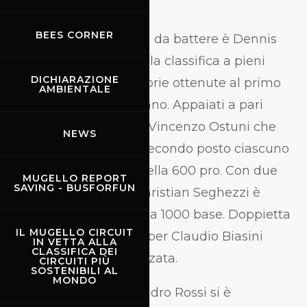
Amatori.
BEES CORNER
Nella 600 base il pilota da battere è Dennis
Fantucci che conduce la classifica a pieni
DICHIARAZIONE
punti grazie a due vittorie ottenute al primo
AMBIENTALE
appuntamento di Misano. Appaiati a pari
punti Gabriele Fisco e Vincenzo Ostuni che
NEWS
con una vittoria e un secondo posto ciascuno
guidano la classifica nella 600 pro. Con due
MUGELLO REPORT
SAVING - BUSFORFUN
vittorie consecutive Christian Seghezzi è
capoclassifica categoria 1000 base. Doppietta
IL MUGELLO CIRCUIT
al primo round anche per Claudio Biasini
IN VETTA ALLA
CLASSIFICA DEI
leader nella 1000 avanzata.
CIRCUITI PIÙ
SOSTENIBILI AL
MONDO
Il marchigiano Alessandro Rossi si è