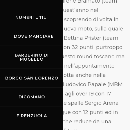
prende le distanze da Irene Bramato (team
MMR), che esordisce quest’anno nel
NUMERI UTILI
motociclismo velocità, scoprendo di volta in
volta i circuiti ed una nuova moto, sulla quale
DOVE MANGIARE
la vediamo a suo agio. Bettina Pfister (team
Mora) chiude il podio con 32 punti, purtroppo
BARBERINO DI
non sarà presente a questo round toscano ma
MUGELLO
la rivedremo in azione nell’appuntamento
finale del trofeo. Bella lotta anche nella
BORGO SAN LORENZO
classifica Senior, dove Ludovico Papale (MBM
racing) impera in vetta agli over 19 con 17
DICOMANO
punti, in carena alle sue spalle Sergio Arena
(VR3 racing) che lo segue con 12 punti ed in
FIRENZUOLA
rincorsa Alex Calgàro, che reduce da una