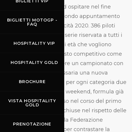
BIGLIETTI VIP
S
arà il Mugello ad ospitare nel fine
settimana il secondo appuntamento
BIGLIETTI MOTOGP -
FAQ
della Coppa Italia Velocità 2020. 386 piloti
iscritti per la fortunata serie riservata a tutti i
HOSPITALITY VIP
piloti amatoriali di ogni età che vogliono
cimentarsi in un contesto competitivo come
HOSPITALITY GOLD
la Coppa Italia. Per avere un campionato con
sei gare si è resa necessaria una nuova
formula che concentra per ogni categoria due
BROCHURE
gare all’interno di ogni weekend, formula già
collaudata con successo nel corso del primo
VISTA HOSPITALITY
GOLD
round. Evento a porte chiuse nel rispetto delle
line guida imposte dalla Federazione
PRENOTAZIONE
Motociclistica Italiana per contrastare la