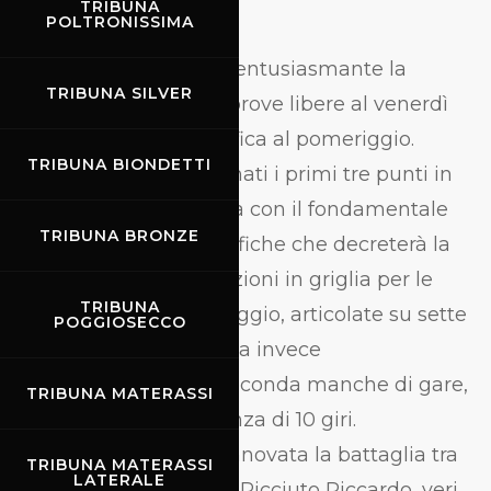
TRIBUNA
Dunlop cup
POLTRONISSIMA
Risulta ben rodata ed entusiasmante la
TRIBUNA SILVER
formula che prevede prove libere al venerdì
mattina e prima qualifica al pomeriggio.
TRIBUNA BIONDETTI
Saranno invece assegnati i primi tre punti in
palio al sabato mattina con il fondamentale
TRIBUNA BRONZE
secondo turno di qualifiche che decreterà la
Pole Position e le posizioni in griglia per le
TRIBUNA
gare sprint del pomeriggio, articolate su sette
POGGIOSECCO
giri. Domenica riservata invece
esclusivamente alla seconda manche di gare,
TRIBUNA MATERASSI
svolte queste su distanza di 10 giri.
La classe 600 vedrà rinnovata la battaglia tra
TRIBUNA MATERASSI
LATERALE
Giordano Travagliati e Picciuto Riccardo, veri