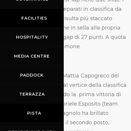
due piloti BMW sono separati in classifica da
13 lunghezze, mentre risulta più staccato
FACILITIES
Micochero Christian, che in sella alla propria
Yamaha R1 accusa un gap di 27 punti. A quota
HOSPITALITY
-29 dal vertice Lotito Simone.
MEDIA CENTRE
Yamaha R3 cup
Nella Yamaha R3 cup Mattia Capogreco del
PADDOCK
team Gradara Corse è al vertice della classifica
con 36 punti archiviando la prima vittoria di
TERRAZZA
stagione a Misano. Gabriele Esposito (team
MMR) sul circuito romagnolo ha brillato
PISTA
invece in gara due con il secondo posto,