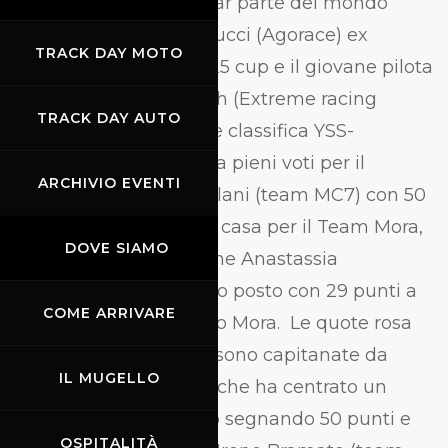
iscritti, che entrano a far parte del mondo
Yamaha, Matteo Vannucci (Agorace) ex
TRACK DAY MOTO
campione Yamaha R125 cup e il giovane pilota
austriaco Tristan Walch (Extreme racing
TRACK DAY AUTO
service). Per la speciale classifica YSS-
SUSPENSION, pagella a pieni voti per il
ARCHIVIO EVENTI
giovane Emiliano Ercolani (team MC7) con 50
punti all’attivo, lotta in casa per il Team Mora,
DOVE SIAMO
in cui la pilotessa estone Anastassia
Kovalenko è al secondo posto con 29 punti a
COME ARRIVARE
pari merito con Stefano Mora. Le quote rosa
della Yamaha R3 cup, sono capitanate da
IL MUGELLO
Anastassia Kovalenko che ha centrato un
doppio podio a Misano segnando 50 punti e
OSPITALITÀ