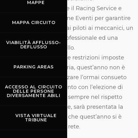
MAPPE
Presente come sempre il Racing Service e
l’Hospitality Idealgomme Eventi per garantire
MAPPA CIRCUITO
a tutti i partecipanti, dai piloti ai meccanici, un
servizio completo e professionale ed una
VIABILITÀ AFFLUSSO-
DEFLUSSO
cucina di altissimo livello.
Purtroppo a causa delle restrizioni imposte
dalla situazione sanitaria, quest’anno non è
PARKING AREAS
stato possibile organizzare l’ormai consueto
ed iconico appuntamento con l’elezione di
ACCESSO AL CIRCUITO
DELLE PERSONE
DIVERSAMENTE ABILI
Miss Race; comunque, sempre nel rispetto
della normativa vigente, sarà presentata la
VISTA VIRTUALE
vincitrice del concorso che quest’anno si è
TRIBUNE
svolto, virtualmente in rete.