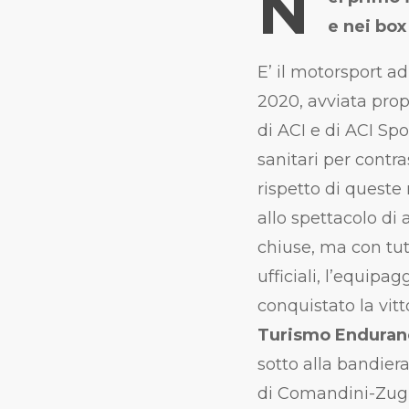
N
e nei box
E’ il motorsport a
2020, avviata prop
di ACI e di ACI Sp
sanitari per contr
rispetto di queste
allo spettacolo di
chiuse, ma con tut
ufficiali, l’equip
conquistato la vitt
Turismo
Enduran
sotto alla bandie
di Comandini-Zug-