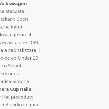
u Volkswagen
ma staccata,
taliano Sport
, ha infatti
si a gestire il
 vicecampione 2018,
 a capitalizzare il
ookie ed Under 25
ico Scionti
n seconda
 carica Simone
era Cup Italia
. Il
chi ha preceduto
del podio in gara-