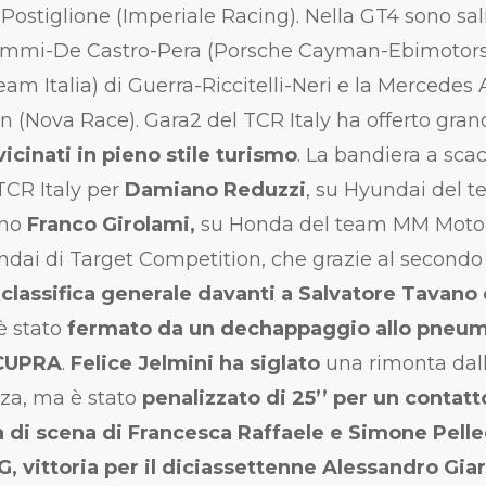
Postiglione (Imperiale Racing). Nella GT4 sono sali
nemmi-De Castro-Pera (Porsche Cayman-Ebimotors
Italia) di Guerra-Riccitelli-Neri e la Mercedes
(Nova Race). Gara2 del TCR Italy ha offerto gran
icinati in pieno stile turismo
. La bandiera a scac
 TCR Italy per
Damiano Reduzzi
, su Hyundai del 
ino
Franco Girolami,
su Honda del team MM Motors
ndai di Target Competition, che grazie al secondo 
classifica generale davanti a Salvatore Tavano 
è stato
fermato da un dechappaggio allo pneum
 CUPRA
.
Felice Jelmini ha siglato
una rimonta dall
nza, ma è stato
penalizzato di 25’’ per un contat
a di scena di Francesca Raffaele e Simone Pelleg
, vittoria per il diciassettenne Alessandro Giar