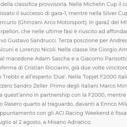
della classifica provvisoria. Nella Michelin Cup il
sato il successo di gara-1, mentre nella Silver Cup 
rcurio (Ghinzani Arco Motorsport). In gara2 del M
arpellon, che nelle ultime fasi è riuscito ad affonda
tivo Gustavo Sandrucci. Terza posizione per Andrea
lcuni e Lorenzo Nicoli. Nella classe lite Giorgio A
 al macedone Adam Sascha e a Giacomo Parisotto.
nferma di Cristian Ricciarini, già due volte vincit
Trebbi e all’esperto ‘Due’. Nella Topjet F2000 Ita
zzero Sandro Zeller. Primo degli italiani Marco Mine
 da quest’anno in partnership con la F2000, mentre i
no Rasero quarto al traguardo, davanti a Enrico Mi
 appuntamento con gli ACI Racing Weekend è fissa
uglio al 2 agosto, a Misano Adriatico.