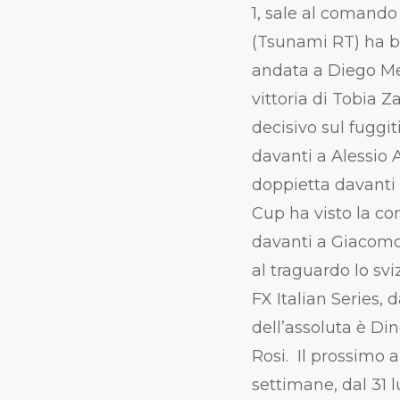
1, sale al comando 
(Tsunami RT) ha bis
andata a Diego Me
vittoria di Tobia Z
decisivo sul fuggi
davanti a Alessio A
doppietta davanti
Cup ha visto la co
davanti a Giacomo 
al traguardo lo svi
FX Italian Series,
dell’assoluta è Di
Rosi. Il prossimo
settimane, dal 31 l