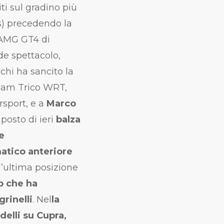
ti sul gradino più
) precedendo la
 AMG GT4 di
de spettacolo,
chi ha sancito la
team Trico WRT,
port, e a
Marco
posto di ieri
balza
e
atico anteriore
’ultima posizione
to che ha
rinelli
. Nel
la
delli su Cupra,