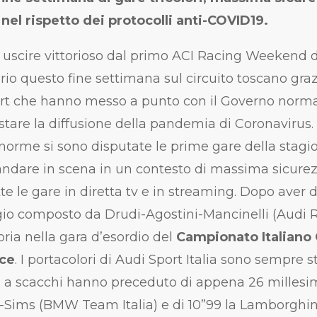
 nel rispetto dei protocolli anti-COVID19.
d uscire vittorioso dal primo ACI Racing Weekend 
rio questo fine settimana sul circuito toscano grazi
ort che hanno messo a punto con il Governo normat
astare la diffusione della pandemia di Coronavirus.
 norme si sono disputate le prime gare della stag
 andare in scena in un contesto di massima sicurez
te le gare in diretta tv e in streaming. Dopo aver
aggio composto da Drudi-Agostini-Mancinelli (Audi
oria nella gara d’esordio del
Campionato Italiano
ce
. I portacolori di Audi Sport Italia sono sempre 
ra a scacchi hanno preceduto di appena 26 mille
Sims (BMW Team Italia) e di 10”99 la Lamborghin