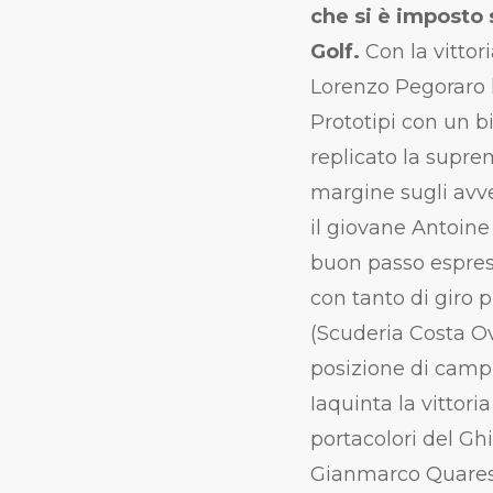
che si è imposto 
Golf.
Con la vittor
Lorenzo Pegoraro 
Prototipi con un bis
replicato la suprem
margine sugli avve
il giovane Antoine
buon passo espres
con tanto di giro 
(Scuderia Costa Ov
posizione di campi
Iaquinta la vittori
portacolori del Gh
Gianmarco Quaresm