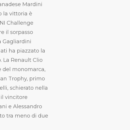
 canadese Mardini
la vittoria è
INI Challenge
re il sorpasso
 Gagliardini
mati ha piazzato la
 La Renault Clio
ore del monomarca,
lian Trophy, primo
lli, schierato nella
l vincitore
lani e Alessandro
to tra meno di due