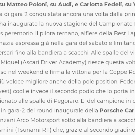
su Matteo Poloni, su Audi, e Carlotta Fedeli, s
ia di gara 2 conquistata ancora una volta dalla pri
ha inaugurato la nuova stagione del Campionato I
 perentorio. Il pilota ternano, alfiere della Best Lap
azia espressa già nella gara del sabato e limitando
rsari fino alla bandiera a scacchi. Alle spalle del
 Miquel (Ascari Driver Academy) riesce questa volta
so nel weekend e firma la vittoria per la Coppe R
più veloce migliore anche della pole position. Feder
est) coglie invece il secondo podio che lo porta i
onato alle spalle di Pegoraro. E’ del campione in
a in gara-2 del round inaugurale della
Porsche Carr
inzani Arco Motorsport sotto alla bandiera a scac
ini (Tsunami RT) che, grazie al secondo gradino 