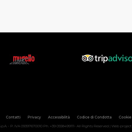
Contatti
Privacy
Accessibilità
Codice di Condotta
Cookie 
.p.A. - P. IVA 09397670010 Ph. +39 0558499111- All Rights Reserved | Web projec