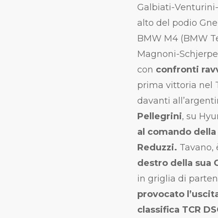
Galbiati-Venturini-
alto del podio G
BMW M4 (BMW Team 
Magnoni-Schjerpen 
con
confronti ravv
prima vittoria nel
davanti all’argent
Pellegrini
, su Hyu
al comando della 
Reduzzi.
Tavano, 
destro della sua
in griglia di parte
provocato l’uscit
classifica TCR DSG