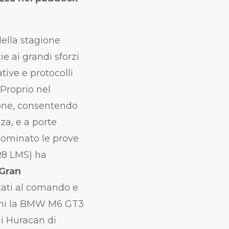
della stagione
e ai grandi sforzi
ive e protocolli
 Proprio nel
ione, consentendo
za, e a porte
 dominato le prove
 R8 LMS) ha
 Gran
stati al comando e
simi la BMW M6 GT3
i Huracan di