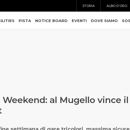
STORIA
ALBO D’ORO
ILITIES
PISTA
NOTICE BOARD
EVENTI
DOVE SIAMO
SOS
 Weekend: al Mugello vince il
t
fine settimana di gare tricolori, massima sicur