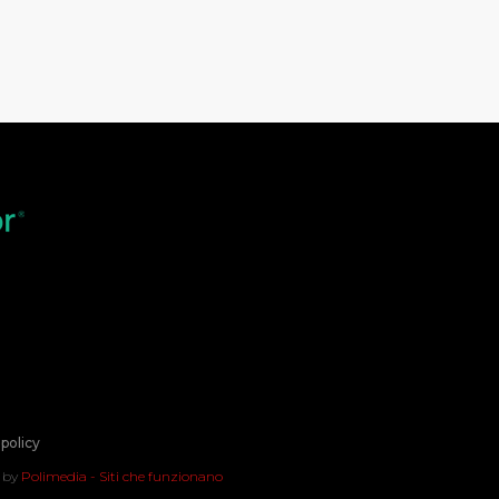
policy
t by
Polimedia - Siti che funzionano