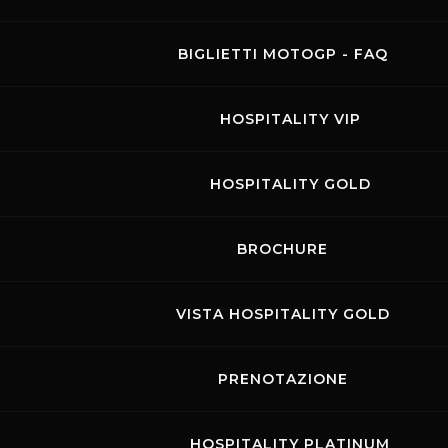
BIGLIETTI MOTOGP - FAQ
HOSPITALITY VIP
HOSPITALITY GOLD
ACI RACING WEEKEND -
BROCHURE
C.I. AUTOMOBILISMO
VISTA HOSPITALITY GOLD
11.07.2025
-
13.07.2025
Visit the page of this event
PRENOTAZIONE
GARE
Si confermano gli appuntamenti
dei
HOSPITALITY PLATINUM