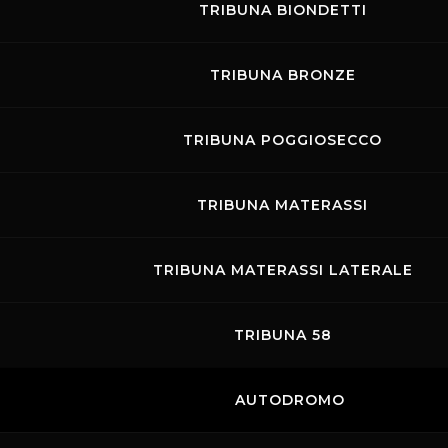
TRIBUNA BIONDETTI
TRIBUNA BRONZE
TRIBUNA POGGIOSECCO
Links
Contatti
Privacy
Accessibilità
Codice di Condotta
Cookie policy
TRIBUNA MATERASSI
Copyright ©
2026 Mugello Circuit S.p.A. - P. IVA 09397670010 Ph. +39
0558499111- All Rights Reserved | Web project by
Polimedia - Siti che
TRIBUNA MATERASSI LATERALE
funzionano
TRIBUNA 58
AUTODROMO