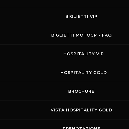
BIGLIETTI VIP
BIGLIETTI MOTOGP - FAQ
HOSPITALITY VIP
HOSPITALITY GOLD
BROCHURE
Links
Contatti
Privacy
Accessibilità
Codice di Condotta
Cookie policy
VISTA HOSPITALITY GOLD
Copyright ©
2026 Mugello Circuit S.p.A. - P. IVA 09397670010 Ph. +39
0558499111- All Rights Reserved | Web project by
Polimedia - Siti che
funzionano
PRENOTAZIONE