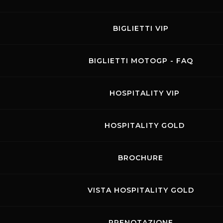
BIGLIETTI VIP
BIGLIETTI MOTOGP - FAQ
HOSPITALITY VIP
HOSPITALITY GOLD
Links
Contatti
Privacy
Accessibilità
BROCHURE
Codice di Condotta
Cookie policy
Copyright ©
2026 Mugello Circuit S.p.A. - P. IVA 09397670010 Ph. +39
0558499111- All Rights Reserved | Web project by
VISTA HOSPITALITY GOLD
Polimedia - Siti che
funzionano
PRENOTAZIONE