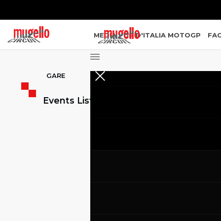
MEDIA
GP D'ITALIA MOTOGP
FAC
GARE
Events List