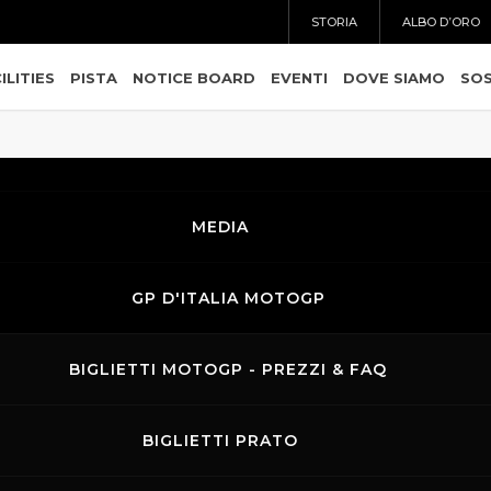
STORIA
ALBO D’ORO
ILITIES
PISTA
NOTICE BOARD
EVENTI
DOVE SIAMO
SOS
MEDIA
19.06.2025
-
22.06.
GP D'ITALIA MOTOGP
GRAN PREMI
MONDIALE 
BIGLIETTI MOTOGP - PREZZI & FAQ
L’appuntamento 
2025 per un fine 
MotoGP - Moto2 
BIGLIETTI PRATO
doppio appuntame
e
tutte le gare