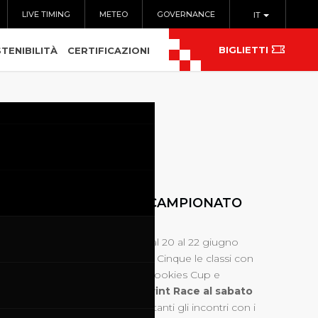
LIVE TIMING
METEO
GOVERNANCE
IT
BIGLIETTI
TENIBILITÀ
CERTIFICAZIONI
2025
O D’ITALIA BREMBO- CAMPIONATO
DI MOTOCICLISMO
con la MotoGP al Mugello è dal 20 al 22 giugno
settimana di puro divertimento. Cinque le classi con
- Moto3 – MotoE e Red Bull Rookies Cup e
nto con le qualifiche e la
Sprint Race al sabato
 alla domenica
. In programma tanti gli incontri con i