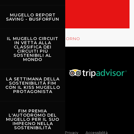
MOSTRA LE GARE
MUGELLO REPORT
SAVING - BUSFORFUN
Rossocorsa
MOSTRA GLI EVENTI DEL GIORNO
IL MUGELLO CIRCUIT
IN VETTA ALLA
CLASSIFICA DEI
CIRCUITI PIÙ
SOSTENIBILI AL
MONDO
LA SETTIMANA DELLA
SOSTENIBILITÀ FIM
CON IL KISS MUGELLO
PROTAGONISTA
FIM PREMIA
L'AUTODROMO DEL
MUGELLO PER IL SUO
IMPEGNO NELLA
SOSTENIBILITÀ
Links
Contatti
Privacy
Accessibilità