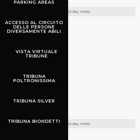
PARKING AREAS
Track day moto
ACCESSO AL CIRCUITO
DELLE PERSONE
CONTATTI
DIVERSAMENTE ABILI
Email:
info@promoracing.it
Tel: +39 (055) 480553
VISTA VIRTUALE
TRIBUNE
https://www.promoracing.it/it
TRIBUNA
POLTRONISSIMA
06.06.2022
-
07.06.2022
TRIBUNA SILVER
Rossocorsa
TRIBUNA BIONDETTI
Track day moto