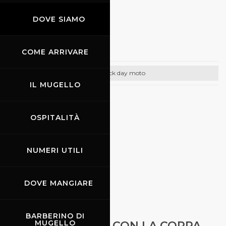
DOVE SIAMO
30.06.2022
Promoracing
COME ARRIVARE
Track day moto
IL MUGELLO
CONTATTI
OSPITALITÀ
Email:
info@promoracing.it
Tel: +39 (055) 480553
NUMERI UTILI
https://www.promoracing.it/it
DOVE MANGIARE
01.07.2022
-
03.07.2022
BARBERINO DI
MUGELLO
APPUNTAMENTO CON LA COPPA