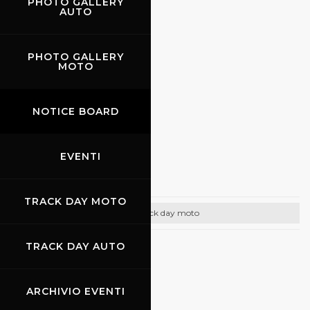
PHOTO GALLERY
CONTATTI
AUTO
Email:
info@promoracing.it
Tel: +39 (055) 480553
PHOTO GALLERY
MOTO
https://www.promoracing.it/it
NOTICE BOARD
27.06.2022
EVENTI
Gully
TRACK DAY MOTO
Track day moto
TRACK DAY AUTO
CONTATTI
Cell. +39 3425085094
ARCHIVIO EVENTI
http://www.gullyracing.it