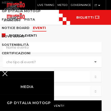
MEDIA
LIVE TIMING
METEO
GOVERNANCE
IT
GP D'ITALIA MOTOGP
BIGLIETTI
FACILITIES
PISTA
NOTICE BOARD
EVENTI
RICERCA
EVENTI
DOVE SIAMO
SOSTENIBILITÀ
CERTIFICAZIONI
MEDIA
GP D'ITALIA MOTOGP