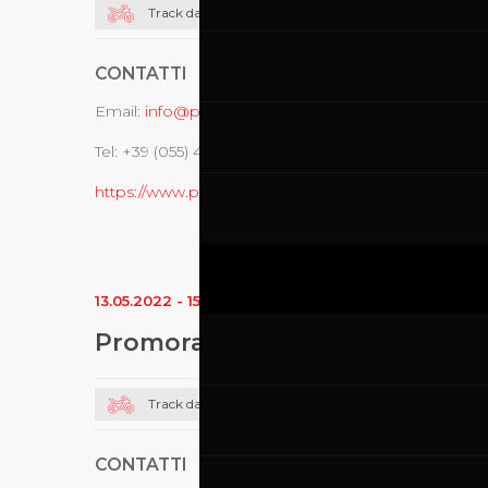
Track day moto
CONTATTI
Email:
info@promoracing.it
Tel: +39 (055) 480553
https://www.promoracing.it/it
13.05.2022
-
15.05.2022
Promoracing
Track day moto
CONTATTI