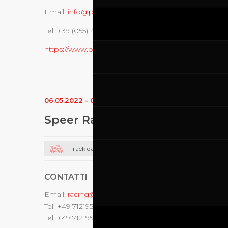
Email:
info@promoracing.it
Tel: +39 (055) 480553
https://www.promoracing.it/it
06.05.2022
-
08.05.2022
Speer Racing
Track day moto
CONTATTI
Email:
racing@speer-racing.com
Tel: +49 7121959350
Tel: +49 7121959351