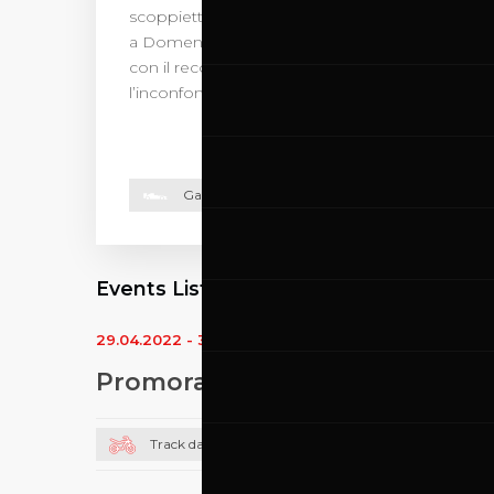
scoppiettante serie di sfide ad alto tasso di adr
a Domenica 9 Settembre, con il fascino dei più pre
con il record di presenze stagionali) ed alcune 
l’inconfondibile sound delle monoposto F1 e G
Gare
Events List
29.04.2022
-
30.04.2022
Promoracing
Track day moto