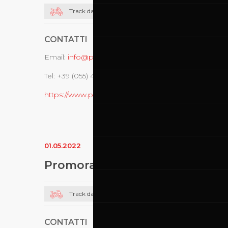
Track day moto
CONTATTI
Email:
info@promoracing.it
Tel: +39 (055) 480553
https://www.promoracing.it/it
01.05.2022
Promoracing
Track day moto
CONTATTI