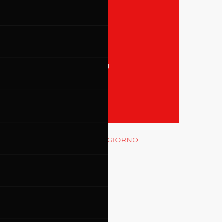
31
TUTTI GLI EVENTI
MOSTRA LE GARE
Rossocorsa
MOSTRA GLI EVENTI DEL GIORNO