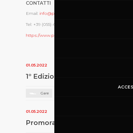
CONTATTI
Email:
info@promoracing.it
Tel: +39 (055) 480553
https://www.promoracing.it/it
01.05.2022
1° Edizione CIRCUITO STRAD
ACCES
Gare
01.05.2022
Promoracing