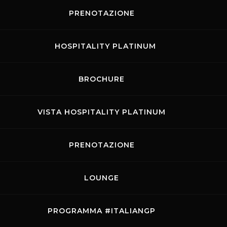
enalina. Saranno ben 14 le categorie in pista da Venerdì 7
PRENOTAZIONE
stigiosi campionati FX (tra i quali spicca il GT4 Italy,
competizioni “ospiti”, tra cui la Maxx Formula con
P2.
HOSPITALITY PLATINUM
BROCHURE
VISTA HOSPITALITY PLATINUM
PRENOTAZIONE
LOUNGE
PROGRAMMA #ITALIANGP