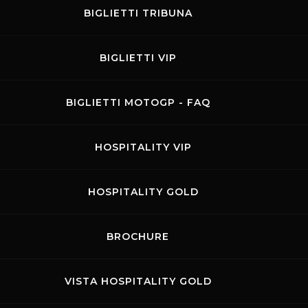
BIGLIETTI TRIBUNA
BIGLIETTI VIP
BIGLIETTI MOTOGP - FAQ
HOSPITALITY VIP
HOSPITALITY GOLD
BROCHURE
VISTA HOSPITALITY GOLD
er andare in scena nel fantastico scenario del Mugello
ekend si accenderanno sull’autodromo toscano per una