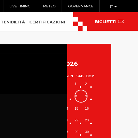
LIVE TIMING
METEO
GOVERNANCE
IT
BIGLIETTI
TENIBILITÀ
CERTIFICAZIONI
Agosto 2026
LUN
MAR
MER
GIO
VEN
SAB
DOM
1
2
3
4
5
6
7
8
9
10
11
12
13
14
15
16
17
18
19
20
21
22
23
24
25
26
27
28
29
30