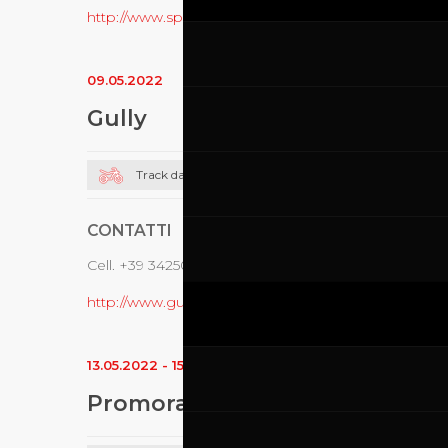
http://www.speer-racing.com
09.05.2022
Gully
Track day moto
CONTATTI
Cell. +39 3425085094
http://www.gullyracing.it
13.05.2022
-
15.05.2022
Promoracing