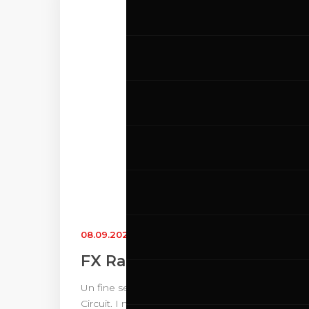
08.09.2023
-
10.09.2023
FX Racing Weekend
Un fine settimana di grandi emozioni è pronto p
Circuit. I motori dei campionati FX Racing We