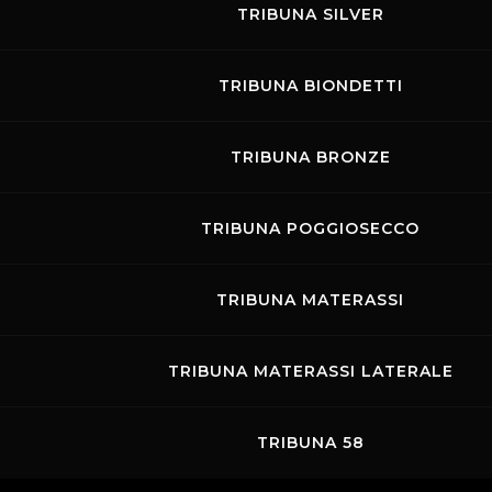
TRIBUNA SILVER
Links
Contatti
Privacy
Accessibilità
Codice di Condotta
Cookie policy
TRIBUNA BIONDETTI
Copyright ©
2026 Mugello Circuit S.p.A. - P. IVA 09397670010 Ph. +39
0558499111- All Rights Reserved | Web project by
Polimedia - Siti che
TRIBUNA BRONZE
funzionano
TRIBUNA POGGIOSECCO
TRIBUNA MATERASSI
TRIBUNA MATERASSI LATERALE
TRIBUNA 58