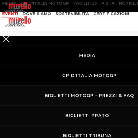
MEDIA
GP D'ITALIA MOTOGP
FACILITIES
PISTA
NOTICE
EVENTI
DOVE SIAMO
SOSTENIBILITÀ
CERTIFICAZIONI
RICERCA
EVENTI
MEDIA
GP D'ITALIA MOTOGP
BIGLIETTI MOTOGP - PREZZI & FAQ
BIGLIETTI PRATO
BIGLIETTI TRIBUNA