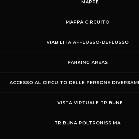
MAPPE
Rossocorsa
MAPPA CIRCUITO
MOSTRA GLI EVENTI DEL GIORNO
VIABILITÀ AFFLUSSO-DEFLUSSO
PARKING AREAS
ACCESSO AL CIRCUITO DELLE PERSONE DIVERSAME
VISTA VIRTUALE TRIBUNE
TRIBUNA POLTRONISSIMA
Links
Contatti
Privacy
Accessibilità
Codice di Condotta
Cookie policy