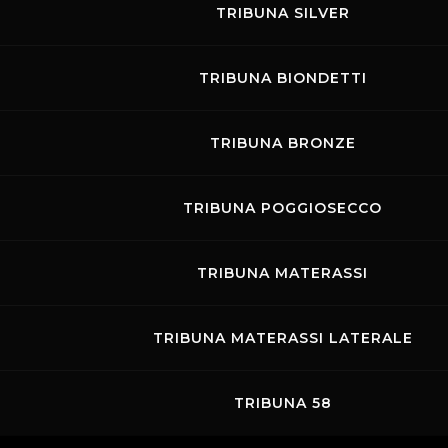
Copyright ©
2026 Mugello Circuit S.p.A. - P. IVA 09397670010 Ph. +39
TRIBUNA SILVER
0558499111- All Rights Reserved | Web project by
Polimedia - Siti che
funzionano
TRIBUNA BIONDETTI
TRIBUNA BRONZE
TRIBUNA POGGIOSECCO
TRIBUNA MATERASSI
TRIBUNA MATERASSI LATERALE
TRIBUNA 58