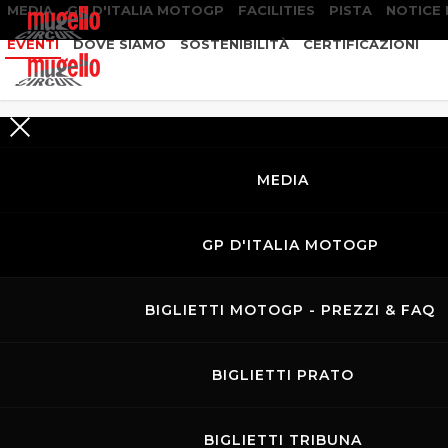
MEDIA
GP D'ITALIA MOTOGP
FACILITIES
PISTA
NOTICE
EVENTI
DOVE SIAMO
SOSTENIBILITÀ
CERTIFICAZIONI
RICERCA
EVENTI
MEDIA
GP D'ITALIA MOTOGP
BIGLIETTI MOTOGP - PREZZI & FAQ
BIGLIETTI PRATO
BIGLIETTI TRIBUNA