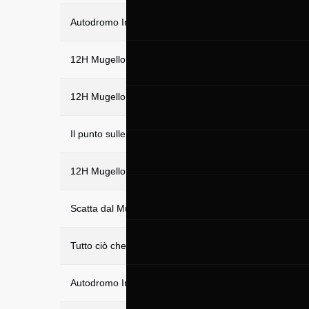
Autodromo Internazionale del Mugello: Inaugurato il n
12H Mugello 2022: Wittmer, Morris e la Tan portano la 
12H Mugello - gara parte 1: Wittmer e la M4 GT3 in te
Il punto sulle qualifiche delle gare che si disputeran
12H Mugello 2022
Scatta dal Mugello la stagione 2022 della FORMULA X
Tutto ciò che c’è da sapere sulla Hankook 12H Mugell
Autodromo Internazionale del Mugello: Parte la preve