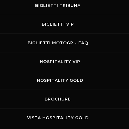
BIGLIETTI TRIBUNA
edicato alle quattro ruote
BIGLIETTI VIP
anche per i biglietti prato
BIGLIETTI MOTOGP - FAQ
e, 250 gentleman driver e professionisti e oltre 10 nazionalità
HOSPITALITY VIP
ro, 5 volte vincitore della 24h di Le Mans
HOSPITALITY GOLD
biglietti per la tribuna centrale
BROCHURE
VISTA HOSPITALITY GOLD
y Peter Auto