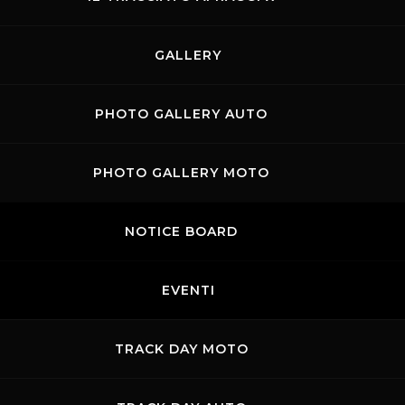
GALLERY
PHOTO GALLERY AUTO
PHOTO GALLERY MOTO
NOTICE BOARD
EVENTI
Contatti
Privacy
Accessibilità
Codice di Condotta
Cookie 
TRACK DAY MOTO
.p.A. - P. IVA 09397670010 Ph. +39 0558499111- All Rights Reserved | Web projec