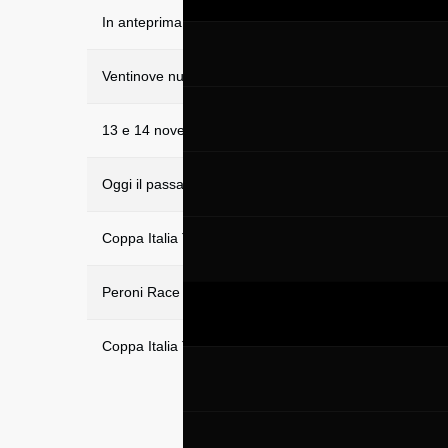
In anteprima il calendario sportivo 2021
Ventinove nuovi dottori in infermieristica laureati al Mu
13 e 14 novembre ecco la 12H Mugello
Oggi il passaggio della Modena Cento Ore
Coppa Italia Turismo: è Giacon show !
Peroni Race weekend - Il sabato in pillole
Coppa Italia Turismo, qualifiche: buona la prima per G
2