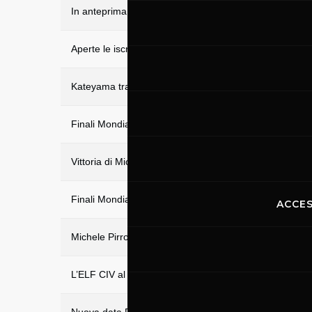
In anteprima il calendario sportivo 2022
Aperte le iscrizioni per diventare Ufficiale di percorso
Kateyama track days al Mugello: ben 55 vetture di F. R
Finali Mondiali 2021: grande festa del Cavallino al Mug
Vittoria di Michelle Gatting al Mugello. È la prima donna
Finali Mondiali Ferrari al Mugello
ACCES
Michele Pirro Campione ELF CIV SBK 2021 al Mugello
L’ELF CIV al Mugello per il quinto Round