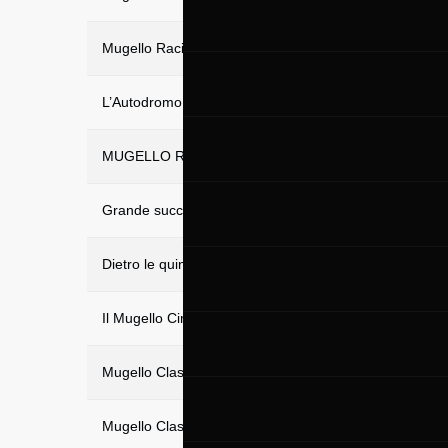
Mugello Racing Weekend. Terzo weekend consecutivo d
L’Autodromo Internazionale del Mugello apre la vendita 
MUGELLO RACING WEEKEND 8 – 10 APRILE 2022
Grande successo della Mugello Classic 2022: 300 vettur
Dietro le quinte della Mugello Classic con Emanuele Pir
Il Mugello Circuit apre le porte al pubblico, disponibili i 
Mugello Classic 2022, il programma del weekend
Mugello Classic 2022, il ritorno del fantastico mondo b