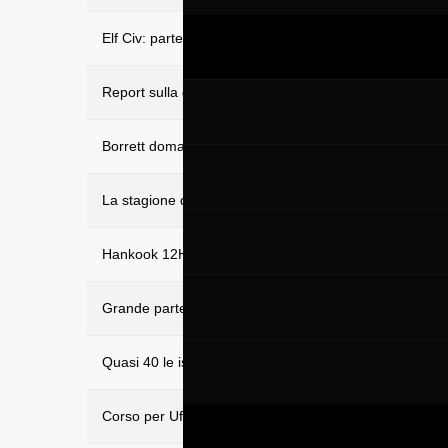
Elf Civ: parte dal Mugello la nuova stagione
Report sulla gare Peroni Race
Borrett doma la pioggia in gara 1 della Coppa Italia Tu
La stagione del Gruppo Peroni Race si apre al Mugell
Hankook 12H Mugello, una prima di grande fascino
Grande partecipazione per la Hankook 12H MUGELL
Quasi 40 le iscrizioni già confermate per la Hankoo
Corso per Ufficiali di gara