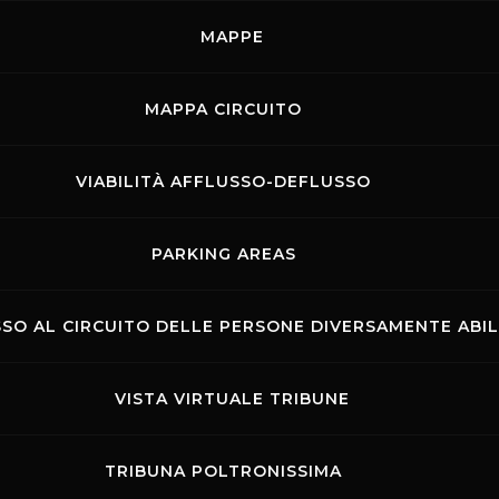
MAPPE
 FMI e Aci Sport per moto e auto
MAPPA CIRCUITO
egional e F. 4 in pista in preparazione della stagione 2022
VIABILITÀ AFFLUSSO-DEFLUSSO
ello
PARKING AREAS
 a vincere il Trofeo Pirelli Ferrari Challenge
SO AL CIRCUITO DELLE PERSONE DIVERSAMENTE ABIL
VISTA VIRTUALE TRIBUNE
TRIBUNA POLTRONISSIMA