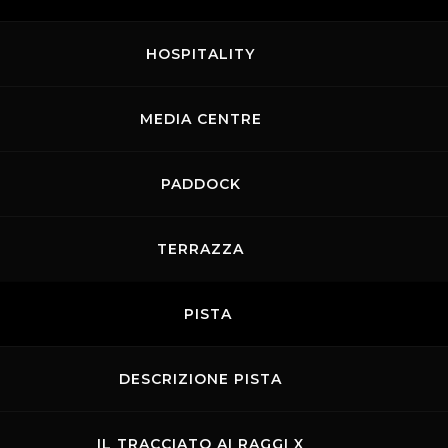
HOSPITALITY
gello
MEDIA CENTRE
PADDOCK
TERRAZZA
PISTA
iacon
DESCRIZIONE PISTA
3
4
IL TRACCIATO AI RAGGI X
5
6
7
8
9
10