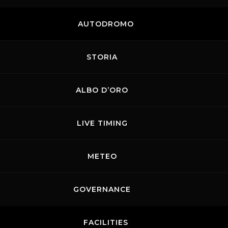
AUTODROMO
STORIA
rismo
ALBO D’ORO
o
LIVE TIMING
METEO
O
k 12H MUGELLO 2021
GOVERNANCE
FACILITIES