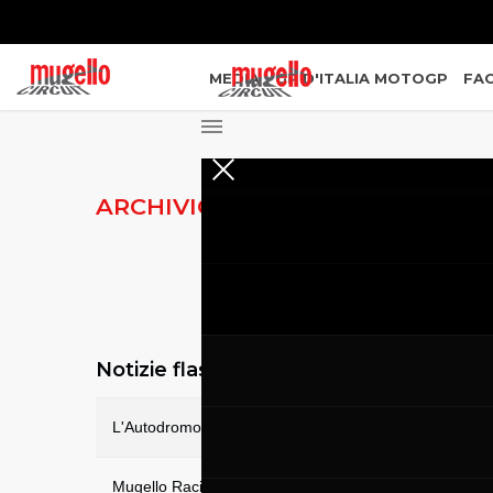
MEDIA
GP D'ITALIA MOTOGP
FAC
ARCHIVIO NOTIZIE
Notizie flash
L'Autodromo del Mugello riapre il parco al pubblico
Mugello Racing Weekend: bella giornata di gare, 2º posto