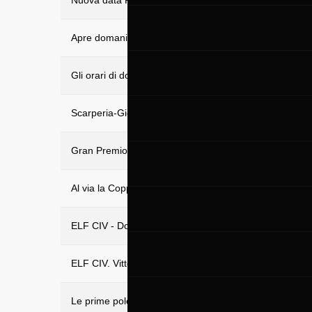
Nuova data FInali mondiali
Apre domani l’Hub all’Autodromo
Gli orari di domani del Gran Premio d'Italia Oakley - I p
Scarperia-Giogo nel weekend 15-16 maggio
Gran Premio d'Italia Oakley 2021 a porte chiuse
Al via la Coppa Italia Velocità 2021 e KTM Adventure 
ELF CIV - Doppiette di Pirro (SBK) e Bartolini (Moto3)
ELF CIV. Vittorie di Pirro (SBK) e Bartolini (Moto3)
Le prime pole del 2021 dell'ELF CIV