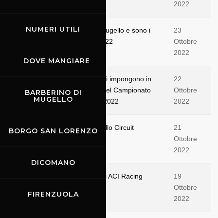
2022
NUMERI UTILI
Guidetti-Moncini vincono al Mugello e sono i
23
campioni italiani GT Sprint 2022
Ottobre
2022
DOVE MANGIARE
Mugello, Di Folco-Middleton si impongono in
22
gara-1 del round conclusivo del Campionato
Ottobre
BARBERINO DI
MUGELLO
Italiano Gran Turismo Sprint 2022
2022
Finale di stagione per il Mugello Circuit
21
BORGO SAN LORENZO
Ottobre
2022
DICOMANO
Al Mugello il Gran Finale degli ACI Racing
19
Weekend
Ottobre
FIRENZUOLA
2022