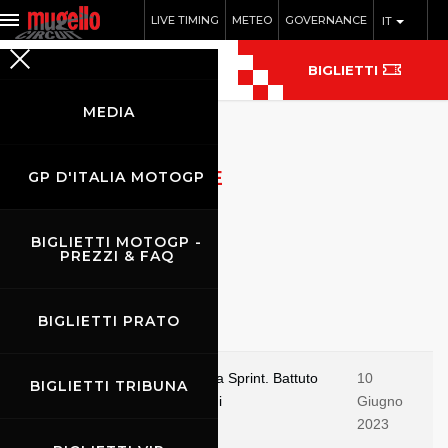
LIVE TIMING
METEO
GOVERNANCE
IT
BIGLIETTI
MEDIA
ARCHIVIO NOTIZIE
GP D'ITALIA MOTOGP
BIGLIETTI MOTOGP -
PREZZI & FAQ
BIGLIETTI PRATO
Notizie flash
Bagnaia e Ducati padroni della Sprint. Battuto
10
BIGLIETTI TRIBUNA
Bezzecchi, in attesa di domani
Giugno
2023