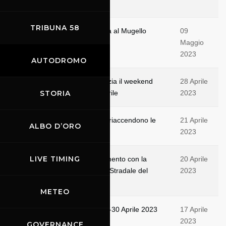
internazionale
TRIBUNA 58
Il Campionato Italiano Velocità al Mugello
09
questo fine settimana
Maggio
2023
AUTODROMO
Mugello Racing Weekend, inizia il weekend
28 Aprile
PNK Motorsport del 29-30 Aprile
STORIA
2023
Mugello Racing Weekend: Si riaccendono le
21 Aprile
ALBO D’ORO
quattro ruote al Mugello
2023
LIVE TIMING
Domenica 30 aprile appuntamento con la
20 Aprile
Rievocazione storica Circuito Stradale del
2023
Mugello
METEO
Mugello Racing Weekend, 28-30 Aprile 2023
17 Aprile
2023
GOVERNANCE