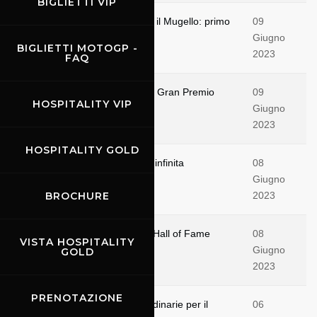
BIGLIETTI VIP
Libere 2, le ducati accendono il Mugello: primo
09
Bagnaia davanti a Bezzecchi
Giugno
BIGLIETTI MOTOGP -
2023
FAQ
GustoMugello apre le porte al Gran Premio
09
HOSPITALITY VIP
d'Italia Oakley
Giugno
2023
HOSPITALITY GOLD
Bagnaia e Bezzecchi, la sfida infinita
08
Giugno
BROCHURE
2023
Andrea Dovizioso entra nella Hall of Fame
08
VISTA HOSPITALITY
della MotoGp
Giugno
GOLD
2023
PRENOTAZIONE
Motomondiale: navette straordinarie per il
06