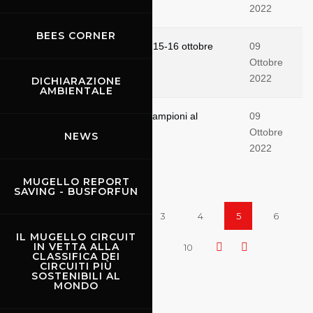
2022
BEES CORNER
Mugello Racing Weekend del 15-16 ottobre
09
2022
Ottobre
2022
DICHIARAZIONE
AMBIENTALE
Pin, Engstler e Nussbaumer campioni al
09
Mugello
Ottobre
NEWS
2022
MUGELLO REPORT
SAVING - BUSFORFUN
1
2
3
4
5
6
IL MUGELLO CIRCUIT
IN VETTA ALLA
7
8
9
10
CLASSIFICA DEI
CIRCUITI PIÙ
SOSTENIBILI AL
MONDO