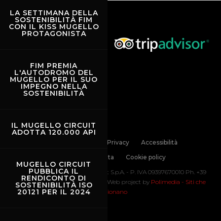
LA SETTIMANA DELLA
SOSTENIBILITÀ FIM
CON IL KISS MUGELLO
PROTAGONISTA
FIM PREMIA
L'AUTODROMO DEL
MUGELLO PER IL SUO
IMPEGNO NELLA
SOSTENIBILITÀ
IL MUGELLO CIRCUIT
ADOTTA 120.000 API
Links
Contatti
Privacy
Accessibilità
Codice di Condotta
Cookie policy
MUGELLO CIRCUIT
PUBBLICA IL
Copyright ©
2026 Mugello Circuit S.p.A. - P. IVA 09397670010 Ph. +39
RENDICONTO DI
0558499111- All Rights Reserved | Web project by
Polimedia - Siti che
SOSTENIBILITÀ ISO
20121 PER IL 2024
funzionano