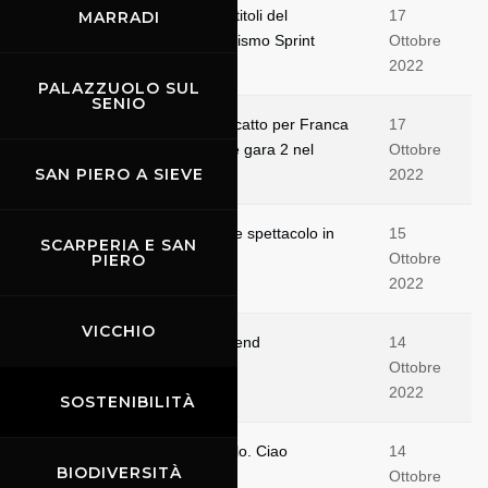
Al Mugello si assegneranno i titoli del
17
MARRADI
Campionato Italiano Gran Turismo Sprint
Ottobre
2022
PALAZZUOLO SUL
SENIO
Mugello Racing Weekend: riscatto per Franca
17
in Rs Cup, Francisci si prende gara 2 nel
Ottobre
SAN PIERO A SIEVE
Master Tricolore Prototipi
2022
Mugello Racing Weekend, che spettacolo in
15
SCARPERIA E SAN
pista
Ottobre
PIERO
2022
VICCHIO
Inizia il Mugello Racing Weekend
14
Ottobre
2022
SOSTENIBILITÀ
Si è spenta la voce del Mugello. Ciao
14
BIODIVERSITÀ
Giovanni!
Ottobre