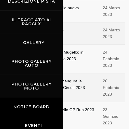
DESCRIZIONE PISTA
Chi è Valentino De Dominicis, la nuova
24 Marzo
promessa delle 4 ruote
2023
IL TRACCIATO AI
RAGGI X
Al via la Hankook 12h Mugello
24 Marzo
2023
GALLERY
Autodromo Internazionale del Mugello: in
24
anteprima il calendario sportivo 2023
Febbraio
PHOTO GALLERY
AUTO
2023
La Hankook 12H MUGELLO inaugura la
20
PHOTO GALLERY
stagione sportiva del Mugello Circuit 2023
Febbraio
MOTO
2023
NOTICE BOARD
Un vero successo per la Mugello GP Run 2023
23
Gennaio
2023
EVENTI