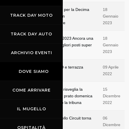
Mugello Gp Run: Tutto pronto per la Decima
18
TRACK DAY MOTO
edizione della Mugello GP Run
Gennaio
#AlMugelloNonsiDormeSiCorre
2023
TRACK DAY AUTO
Gran Premio d’Italia MotoGP 2023 Ancora una
18
settimana per assicurarsi i migliori posti super
Gennaio
scontati
2023
ARCHIVIO EVENTI
VIP Hospitality terrazza GOLD e terrazza
09 Aprile
DOVE SIAMO
PLATINUM
2022
Gran Premio d’Italia MotoGP: risveglia la
15
COME ARRIVARE
passione. E festa sia: biglietto prato domenica
Dicembre
a partire da 55 euro, 112 euro la tribuna
2022
IL MUGELLO
Mercoledì 7 dicembre, il Mugello Circuit torna
06
a ballare
Dicembre
OSPITALITÀ