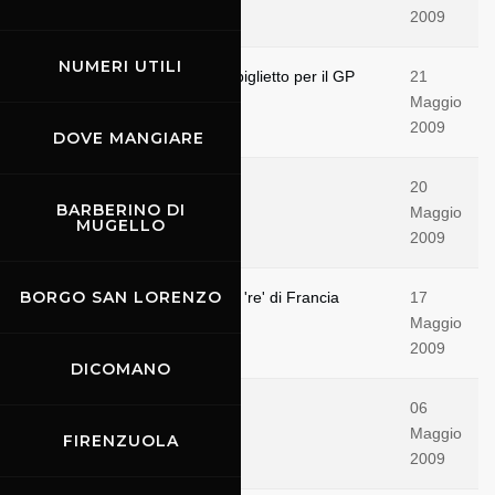
2009
NUMERI UTILI
Con un click stampi a casa il biglietto per il GP
21
Maggio
2009
DOVE MANGIARE
Valentino cerca il... 10 e lode
20
BARBERINO DI
Maggio
MUGELLO
2009
BORGO SAN LORENZO
Lorenzo, Simoncelli e Simon i 're' di Francia
17
Maggio
2009
DICOMANO
98 vittorie di Valentino
06
Maggio
FIRENZUOLA
2009