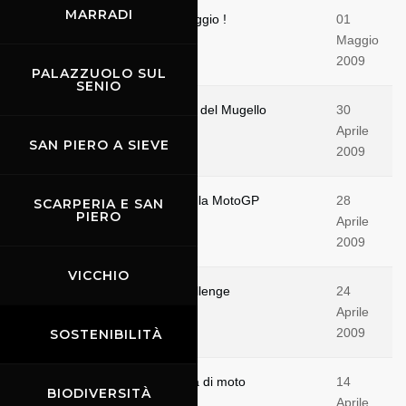
MARRADI
Prevendita prorogata al 5 maggio !
01
Maggio
2009
PALAZZUOLO SUL
SENIO
Sernagiotto e Marti alla prova del Mugello
30
Aprile
SAN PIERO A SIEVE
2009
Ultimi giorni di prevendita per la MotoGP
28
SCARPERIA E SAN
PIERO
Aprile
2009
VICCHIO
E' il momento del Ferrari Challenge
24
Aprile
2009
SOSTENIBILITÀ
Tutto pronto per la prima gara di moto
14
BIODIVERSITÀ
Aprile