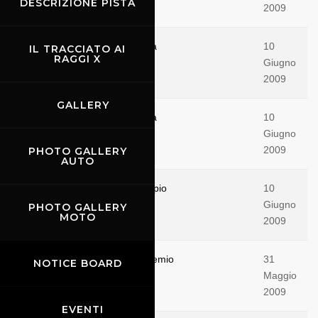
DESCRIZIONE PISTA
2009
Nuove opportunità per la pista
10
IL TRACCIATO AI
RAGGI X
Giugno
2009
GALLERY
Nuove opportunità per la pista
10
Giugno
2009
PHOTO GALLERY
AUTO
Il circuito passato al microscopio
10
Giugno
PHOTO GALLERY
MOTO
2009
Che spettacolo per il Gran Premio
31
NOTICE BOARD
Maggio
2009
EVENTI