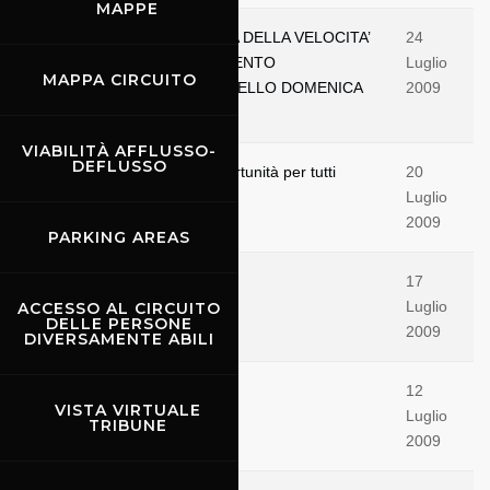
MAPPE
PROMUOVERE LA CULTURA DELLA VELOCITA’
24
IN SICUREZZA : APPUNTAMENTO
Luglio
MAPPA CIRCUITO
ALL’AUTODROMO DEL MUGELLO DOMENICA
2009
26 LUGLIO
VIABILITÀ AFFLUSSO-
DEFLUSSO
Il Mugellino... continua. Opportunità per tutti
20
Luglio
2009
PARKING AREAS
Scopriamo... "Il Mugellino"
17
Luglio
ACCESSO AL CIRCUITO
DELLE PERSONE
2009
DIVERSAMENTE ABILI
CIV, ECCO I VINCITORI
12
VISTA VIRTUALE
Luglio
TRIBUNE
2009