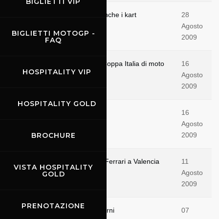
BIGLIETTI VIP
Si torna in pista.. e tornano anche i kart
28
Agosto
BIGLIETTI MOTOGP -
2009
FAQ
Dal 28 al 30 agosto torna la Coppa Italia di moto
16
HOSPITALITY VIP
Agosto
2009
HOSPITALITY GOLD
Riapre ... "Il Mugellino"
16
Agosto
BROCHURE
2009
Luca Badoer al volante della Ferrari a Valencia
11
VISTA HOSPITALITY
Agosto
GOLD
2009
PRENOTAZIONE
Il programma dei prossimi giorni
07