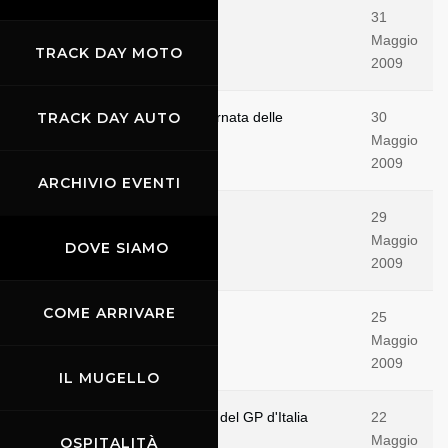
Lo spettacolo è al Mugello!
31
Maggio
TRACK DAY MOTO
2009
Spagna e Inghilterra nella giornata delle
TRACK DAY AUTO
30
qualifiche
Maggio
2009
ARCHIVIO EVENTI
E' subito spettacolo
29
Maggio
DOVE SIAMO
2009
COME ARRIVARE
Tutto sul GP
25
Maggio
2009
IL MUGELLO
Pit Lane aperta agli spettatori del GP d'Italia
22
2009
Maggio
OSPITALITÀ