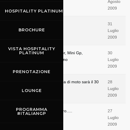
Agosto
2009
HOSPITALITY PLATINUM
Schumacher di nuovo in pista
31
BROCHURE
Luglio
2009
VISTA HOSPITALITY
PLATINUM
Supermotard, Pit Bike, Scooter, Mini Gp,
30
Minimoto e Go Kart al Mugellino
Luglio
2009
PRENOTAZIONE
Nel 2010 il Gran Premio d'Italia di moto sarà il 30
28
maggio, scatta la prevendita.
Luglio
LOUNGE
2009
PROGRAMMA
Mugello, una pista e molto altro.....
27
#ITALIANGP
Luglio
2009