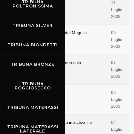
TRIBUNA
Ecco le pole del CIV
11
POLTRONISSIMA
Luglio
2009
TRIBUNA SILVER
CIV: ecco la situazione prima del Mugello
09
Luglio
TRIBUNA BIONDETTI
2009
Il CIV: spettacolo in pista, ma non solo......
07
TRIBUNA BRONZE
Luglio
2009
TRIBUNA
POGGIOSECCO
"La vita non è un gioco"
06
Luglio
2009
TRIBUNA MATERASSI
Sicurezza stradale - una nuova iniziativa il 5
04
TRIBUNA MATERASSI
luglio
Luglio
LATERALE