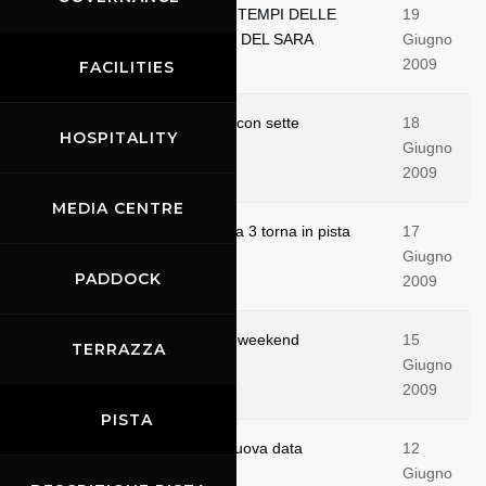
ON LINE IN TEMPO REALE I TEMPI DELLE
19
QUALIFICHE E DELLE GARE DEL SARA
Giugno
RACING WEEK END
2009
FACILITIES
Lo spettacolo scende in pista con sette
18
HOSPITALITY
campionati ACI-CSAI
Giugno
2009
MEDIA CENTRE
Il Campionato Italiano Formula 3 torna in pista
17
per il terzo round.
Giugno
PADDOCK
2009
Ecco i prezzi del Sara Racing weekend
15
TERRAZZA
Giugno
2009
PISTA
Seven Eventi aggiunge una nuova data
12
Giugno