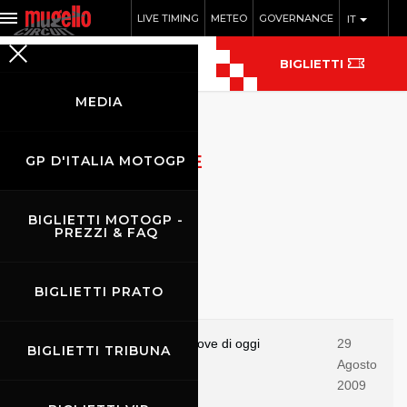
LIVE TIMING
METEO
GOVERNANCE
IT
BIGLIETTI
MEDIA
ARCHIVIO NOTIZIE
GP D'ITALIA MOTOGP
BIGLIETTI MOTOGP -
PREZZI & FAQ
BIGLIETTI PRATO
Notizie flash
Coppa Italia: i risultati delle prove di oggi
29
BIGLIETTI TRIBUNA
Agosto
2009